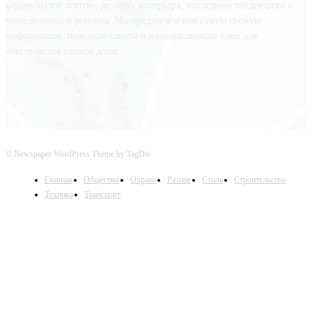
керамической плитке, дизайну интерьера, последним тенденциям в
мире дизайна и ремонта. Мы предлагаем вам самую свежую
информацию, полезные советы и вдохновляющие идеи для
обустройства вашего дома.
© Newspaper WordPress Theme by TagDiv
Главная
Общество
Охрана
Разное
Стиль
Строительство
Техника
Транспорт