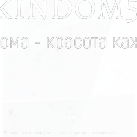
О нас
Plitkindom54.ru - ваш уникальный веб-ресурс, посвященный