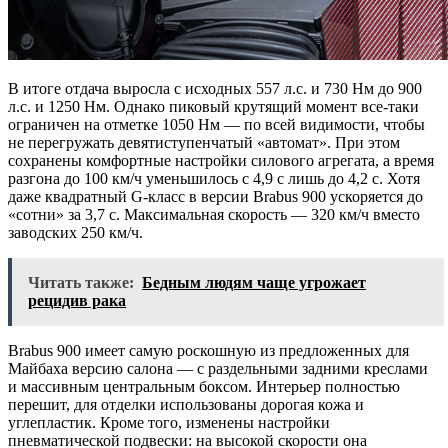
В итоге отдача выросла с исходных 557 л.с. и 730 Нм до 900
л.с. и 1250 Нм. Однако пиковый крутящий момент все-таки
ограничен на отметке 1050 Нм — по всей видимости, чтобы
не перегружать девятиступенчатый «автомат». При этом
сохранены комфортные настройки силового агрегата, а время
разгона до 100 км/ч уменьшилось с 4,9 с лишь до 4,2 с. Хотя
даже квадратный G-класс в версии Brabus 900 ускоряется до
«сотни» за 3,7 с. Максимальная скорость — 320 км/ч вместо
заводских 250 км/ч.
Читать также:
Бедным людям чаще угрожает
рецидив рака
Brabus 900 имеет самую роскошную из предложенных для
Майбаха версию салона — с раздельными задними креслами
и массивным центральным боксом. Интерьер полностью
перешит, для отделки использованы дорогая кожа и
углепластик. Кроме того, изменены настройки
пневматической подвески: на высокой скорости она