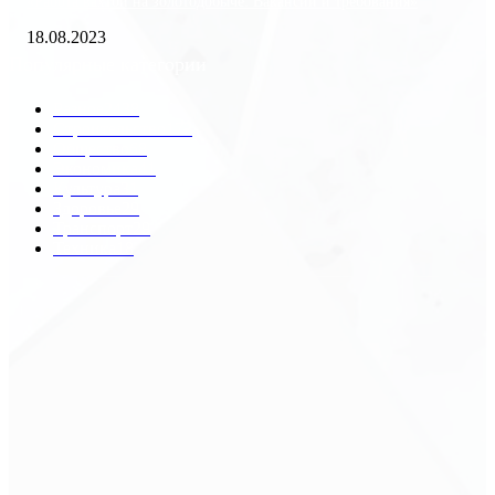
«Работа вахтой на золотодобыче: Вакансии и требования»
18.08.2023
Популярные категории
Разное
2438
Строительство
172
Общество
68
Экономика
41
Культура
31
Здоровье
29
Транспорт
29
Техника
18