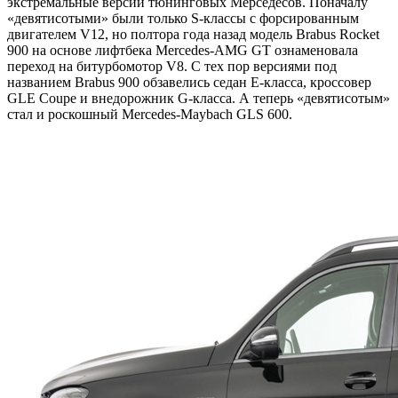
экстремальные версии тюнинговых Мерседесов. Поначалу
«девятисотыми» были только S-классы с форсированным
двигателем V12, но полтора года назад модель Brabus Rocket
900 на основе лифтбека Mercedes-AMG GT ознаменовала
переход на битурбомотор V8. С тех пор версиями под
названием Brabus 900 обзавелись седан E-класса, кроссовер
GLE Coupe и внедорожник G-класса. А теперь «девятисотым»
стал и роскошный Mercedes-Maybach GLS 600.