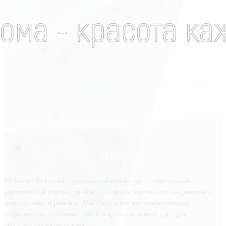
О нас
Plitkindom54.ru - ваш уникальный веб-ресурс, посвященный
керамической плитке, дизайну интерьера, последним тенденциям в
мире дизайна и ремонта. Мы предлагаем вам самую свежую
информацию, полезные советы и вдохновляющие идеи для
обустройства вашего дома.