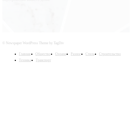
© Newspaper WordPress Theme by TagDiv
Главная
Общество
Охрана
Разное
Стиль
Строительство
Техника
Транспорт