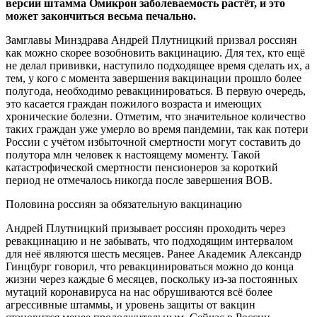
версии
штамма Омикрон заболеваемость растёт, и это
может закончиться весьма печально.
Замглавы Минздрава Андрей Плутницкий призвал россиян
как можно скорее возобновить вакцинацию. Для тех, кто ещё
не делал прививки, наступило подходящее время сделать их, а
тем, у кого с момента завершения вакцинации прошло более
полугода, необходимо ревакцинироваться. В первую очередь,
это касается граждан пожилого возраста и имеющих
хронические болезни. Отметим, что значительное количество
таких граждан уже умерло во время пандемии, так как потери
России с учётом избыточной смертности могут составить до
полутора млн человек к настоящему моменту. Такой
катастрофической смертности пенсионеров за короткий
период не отмечалось никогда после завершения ВОВ.
Половина россиян за обязательную вакцинацию
Андрей Плутницкий призывает россиян проходить через
ревакцинацию и не забывать, что подходящим интервалом
для неё являются шесть месяцев. Ранее Академик Александр
Гинцбург говорил, что ревакцинироваться можно до конца
жизни через каждые 6 месяцев, поскольку из-за постоянных
мутаций коронавируса на нас обрушиваются всё более
агрессивные штаммы, и уровень защиты от вакцин