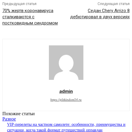
Предыдущая статья
Следующая статья
70% жертв коронавируса
Седан Chery Arrizo 8
сталкиваются с
дебютировал в двух версиях
постковидным синдромом
admin
https://plitkindom54.ru
Похожие статьи
Разное
VIP-перелеты на частном самолете: особенности, преимущества и
ситуации, когда такой формат путешествий оправдан