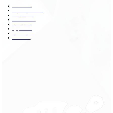
Разное
2438
Строительство
172
Общество
68
Экономика
41
Культура
31
Здоровье
29
Транспорт
29
Техника
18