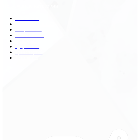
Популярные категории
Разное
2438
Строительство
172
Общество
68
Экономика
41
Культура
31
Здоровье
29
Транспорт
29
Техника
18