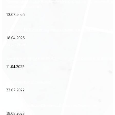
Минимизация рисков и экономия ресурсов: выгода долгосрочной ар
офиса в бизнес-центре
13.07.2026
Внедрение ERP-систем: как автоматизация управления влияет на биз
18.04.2026
Популярное
Зачем нужен пропуск на МКАД — инструкция к свободе передвиже
11.04.2025
Как избавиться от тараканов?
22.07.2022
«Работа вахтой на золотодобыче: Вакансии и требования»
18.08.2023