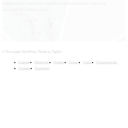
информацию, полезные советы и вдохновляющие идеи для
обустройства вашего дома.
© Newspaper WordPress Theme by TagDiv
Главная
Общество
Охрана
Разное
Стиль
Строительство
Техника
Транспорт