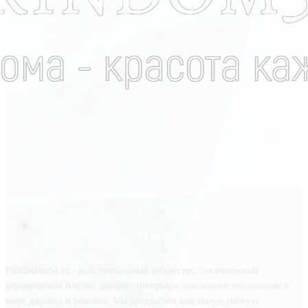
О нас
Plitkindom54.ru - ваш уникальный веб-ресурс, посвященный
керамической плитке, дизайну интерьера, последним тенденциям в
мире дизайна и ремонта. Мы предлагаем вам самую свежую