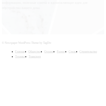
информацию, полезные советы и вдохновляющие идеи для
обустройства вашего дома.
© Newspaper WordPress Theme by TagDiv
Главная
Общество
Охрана
Разное
Стиль
Строительство
Техника
Транспорт