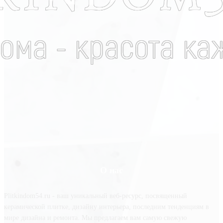
О нас
Plitkindom54.ru - ваш уникальный веб-ресурс, посвященный
керамической плитке, дизайну интерьера, последним тенденциям в
мире дизайна и ремонта. Мы предлагаем вам самую свежую