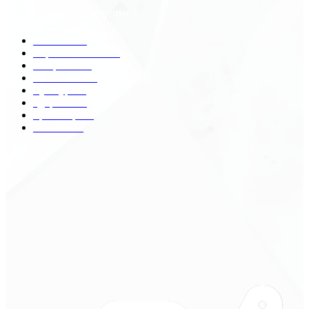
Популярные категории
Разное
2438
Строительство
172
Общество
68
Экономика
41
Культура
31
Здоровье
29
Транспорт
29
Техника
18