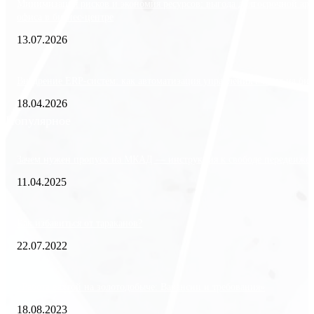
Минимизация рисков и экономия ресурсов: выгода долгосрочной ар
офиса в бизнес-центре
13.07.2026
Внедрение ERP-систем: как автоматизация управления влияет на биз
18.04.2026
Популярное
Зачем нужен пропуск на МКАД — инструкция к свободе передвиже
11.04.2025
Как избавиться от тараканов?
22.07.2022
«Работа вахтой на золотодобыче: Вакансии и требования»
18.08.2023