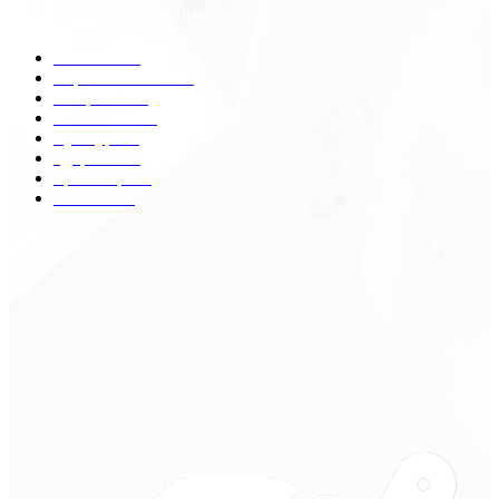
Популярные категории
Разное
2438
Строительство
172
Общество
68
Экономика
41
Культура
31
Здоровье
29
Транспорт
29
Техника
18