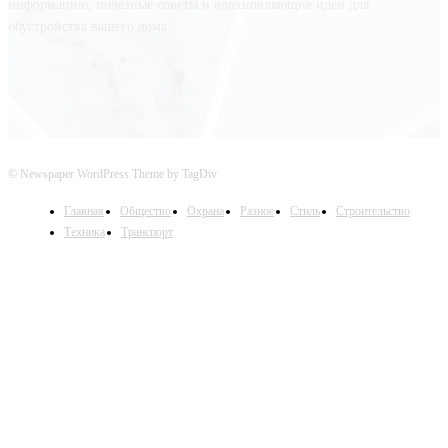
информацию, полезные советы и вдохновляющие идеи для
обустройства вашего дома.
© Newspaper WordPress Theme by TagDiv
Главная
Общество
Охрана
Разное
Стиль
Строительство
Техника
Транспорт