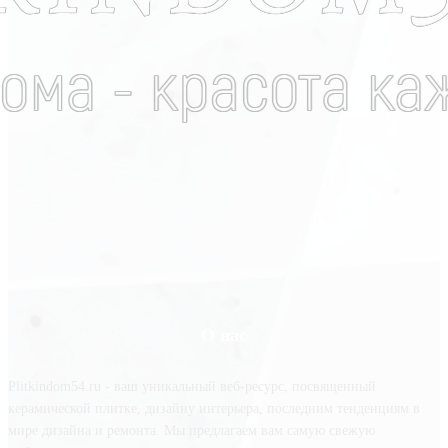
О нас
Plitkindom54.ru - ваш уникальный веб-ресурс, посвященный
керамической плитке, дизайну интерьера, последним тенденциям в
мире дизайна и ремонта. Мы предлагаем вам самую свежую