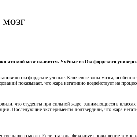
 мозг
ко что мой мозг плавится. Учёные из Оксфордского универси
тановили оксфордские ученые. Ключевые зоны мозга, особенно т
едований показывает, что жара негативно воздействует на проце
овили, что студенты при сильной жаре, занимающиеся в классах 
ации. Последующие эксперименты подтвердили, что жара негати
нтре нашего мозга. Если эта зона фиксирует повышение темпера