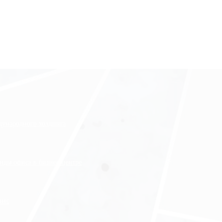
ждународного холдинга
нды офиса в бизнес-центре
нес