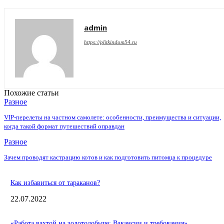
admin
https://plitkindom54.ru
Похожие статьи
Разное
VIP-перелеты на частном самолете: особенности, преимущества и ситуации,
когда такой формат путешествий оправдан
Разное
Зачем проводят кастрацию котов и как подготовить питомца к процедуре
Как избавиться от тараканов?
22.07.2022
«Работа вахтой на золотодобыче: Вакансии и требования»