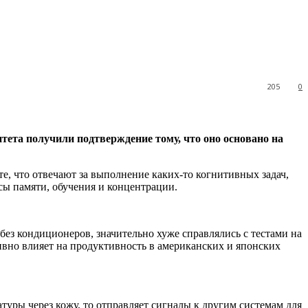
205
0
тета получили подтверждение тому, что оно
основано на
е, что отвечают за выполнение каких-то когнитивных задач,
ссы памяти, обучения и концентрации.
без кондиционеров, значительно хуже справлялись с тестами на
вно влияет на продуктивность в американских и японских
туры через кожу, то отправляет сигналы к другим системам для