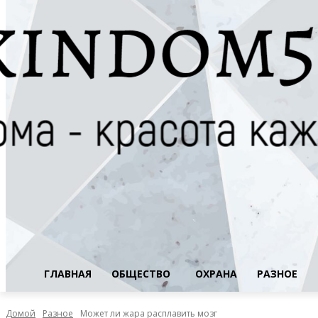
ГЛАВНАЯ
ОБЩЕСТВО
ОХРАНА
РАЗНОЕ
Домой
Разное
Может ли жара расплавить мозг