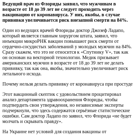
Ведущий врач из Флориды заявил, что мужчинам в
возрасте от 18 до 39 лет не следует проходить через
вакцинацию от коронавируса. У них, якобы, в случае
прививки
увеличивается риск внезапной смерти на 84%.
Один из ведущих врачей Флориды доктор Джозеф Ладапо,
который является главным хирургом штата, заявил, что
инъекции микроРНК вакцин повышают риск смерти от
сердечно-сосудистых заболеваний у молодых мужчин на 84%.
Сразу скажем, что это не относится к «Спутнику V», так как
он основан на векторной технологии. Медик призывает
американских мужчин в возрасте от 18 до 39 лет не делать
прививку, так как она, якобы, значительно увеличивает риск
летального исхода.
Почему нельзя делать прививку от коронавируса при простуде
Этот вакцинный скептик с удовольствием процитировал
анализ департамента здравоохранения Флориды, чтобы
подтвердить свои утверждения, но независимые эксперты
подчеркнули, что здесь содержатся серьёзные статистические
ошибки. Сам доктор Ладапо по заявил, что Флорида «не будет
молчать и скрывать правду».
На Украине нет условий для создания вакцины от