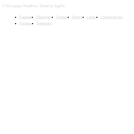
© Newspaper WordPress Theme by TagDiv
Главная
Общество
Охрана
Разное
Стиль
Строительство
Техника
Транспорт