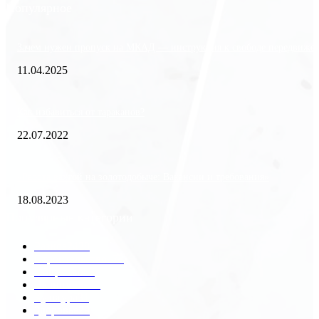
Популярное
Зачем нужен пропуск на МКАД — инструкция к свободе передвиже
11.04.2025
Как избавиться от тараканов?
22.07.2022
«Работа вахтой на золотодобыче: Вакансии и требования»
18.08.2023
Популярные категории
Разное
2438
Строительство
172
Общество
68
Экономика
41
Культура
31
Здоровье
29