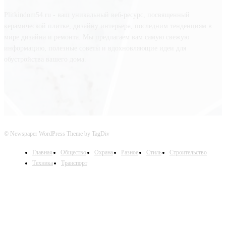
Plitkindom54.ru - ваш уникальный веб-ресурс, посвященный
керамической плитке, дизайну интерьера, последним тенденциям в
мире дизайна и ремонта. Мы предлагаем вам самую свежую
информацию, полезные советы и вдохновляющие идеи для
обустройства вашего дома.
© Newspaper WordPress Theme by TagDiv
Главная
Общество
Охрана
Разное
Стиль
Строительство
Техника
Транспорт