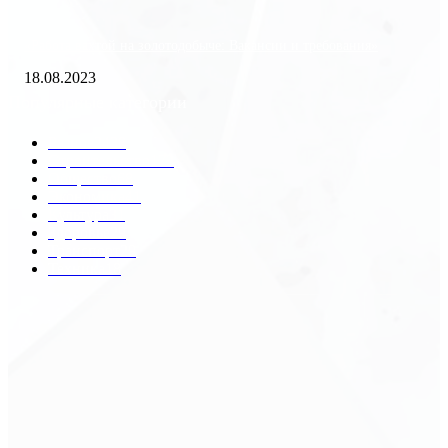
«Работа вахтой на золотодобыче: Вакансии и требования»
18.08.2023
Популярные категории
Разное
2438
Строительство
172
Общество
68
Экономика
41
Культура
31
Здоровье
29
Транспорт
29
Техника
18