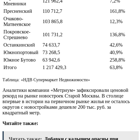
121 962,4
7,2%
Мневники
Пресненский
110 712,7
161,8%
Очаково-
103 865,8
12,3%
Матвеевское
Покровское-
101 731,2
136,8%
Стрешнево
Останкинский
74 633,7
42,6%
Южнопортовый
73 268,5
40,9%
Южное Бутово
63 942,6
258,8%
Итого
1 217 429,3
63,8%
Таблица: «НДВ Супермаркет Недвижимости»
Аналитики компании «Метриум» зафиксировали ценовой
рекорд на рынке новостроек Старой Москвы. В столице
впервые в истории на первичном рынке жилья не осталось
округов с новостройками дешевле 200 тыс. руб. за
квадратный метр.
Читайте также:
Читать также:
Добавки с кальцием опасны при