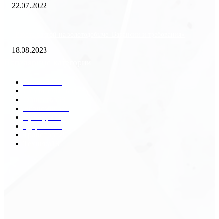
22.07.2022
«Работа вахтой на золотодобыче: Вакансии и требования»
18.08.2023
Популярные категории
Разное
2438
Строительство
172
Общество
68
Экономика
41
Культура
31
Здоровье
29
Транспорт
29
Техника
18