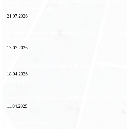
Freedom Finance: история, направления деятельности и развитие
международного холдинга
21.07.2026
Минимизация рисков и экономия ресурсов: выгода долгосрочной ар
офиса в бизнес-центре
13.07.2026
Внедрение ERP-систем: как автоматизация управления влияет на биз
18.04.2026
Популярное
Зачем нужен пропуск на МКАД — инструкция к свободе передвиже
11.04.2025
Как избавиться от тараканов?