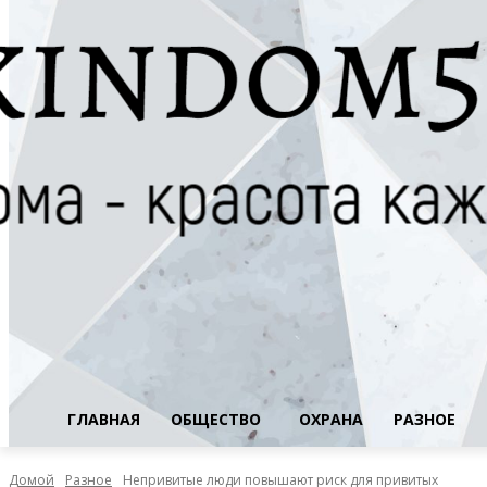
ГЛАВНАЯ
ОБЩЕСТВО
ОХРАНА
РАЗНОЕ
Домой
Разное
Непривитые люди повышают риск для привитых