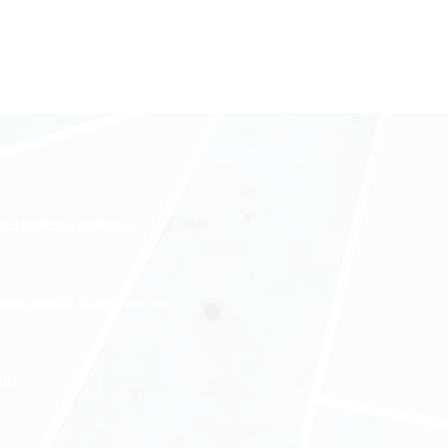
ждународного холдинга
нды офиса в бизнес-центре
нес