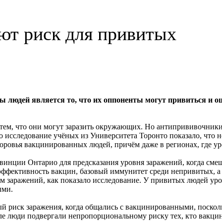
т риск для привитых
людей является то, что их оппоненты могут привиться и ощ
тем, что они могут заразить окружающих. Но антипрививочники
о исследование учёных из Университета Торонто показало, что 
оровья вакцинированных людей, причём даже в регионах, где у
винции Онтарио для предсказания уровня заражений, когда см
эффективность вакцин, базовый иммунитет среди непривитых, а 
заражений, как показало исследование. У привитых людей уро
ыми.
й риск заражения, когда общались с вакцинированными, поскол
ле люди подвергали непропорциональному риску тех, кто вакци