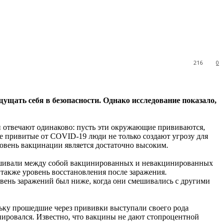
216
0
ущать себя в безопасности. Однако исследование
показало,
 отвечают одинаково: пусть эти окружающие прививаются,
не привитые от COVID-19 люди не только создают угрозу для
ровень вакцинации является достаточно высоким.
ешивали между собой вакцинированных и невакцинированных
также уровень восстановления после заражения.
вень заражений был ниже, когда они смешивались с другими
ьку прошедшие через прививки выступали своего рода
нировался. Известно, что вакцины не дают стопроцентной