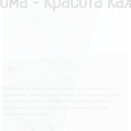
О нас
Plitkindom54.ru - ваш уникальный веб-ресурс, посвященный
керамической плитке, дизайну интерьера, последним тенденциям в
мире дизайна и ремонта. Мы предлагаем вам самую свежую
информацию, полезные советы и вдохновляющие идеи для
обустройства вашего дома.