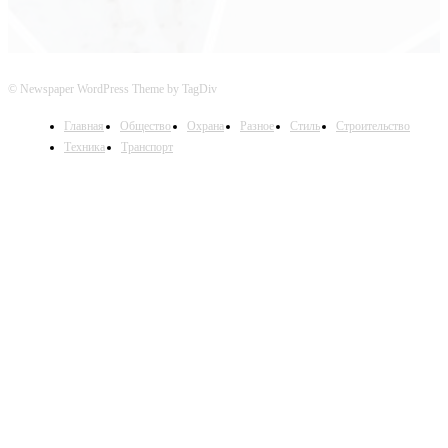
© Newspaper WordPress Theme by TagDiv
Главная
Общество
Охрана
Разное
Стиль
Строительство
Техника
Транспорт