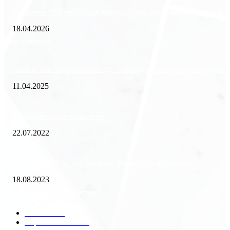
Внедрение ERP-систем: как автоматизация управления влияет на биз
18.04.2026
Популярное
Зачем нужен пропуск на МКАД — инструкция к свободе передвиже
11.04.2025
Как избавиться от тараканов?
22.07.2022
«Работа вахтой на золотодобыче: Вакансии и требования»
18.08.2023
Популярные категории
Разное
2438
Строительство
172