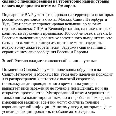
связано с проникновением на территорию нашей страны
нового подварианта штамма Омикрон.
Подвариант ВА.5 уже зафиксирован на территории некоторых
российских регионов, включая Москву, Санкт-Петербург и
Тулу. Этот вариант спровоцировал вспышки во многих
странах, включая США и Великобританию, на пике которых
количество заражений превышало 100 000 человек в сутки. В
России с нынешним уровнем коллективного иммунитета, что
называется, «ниже плинтуса», ничто не может сдержать
новую волну даже теоретически. Задержка связана лишь с
ограничением авиасообщения России и Европы.
Зимой Россию ожидает гонконгский грипп – ученые
По мнению Соловьёва, уже в июле волна обрушатся на
Санкт-Петербург и Москву. При этом лето идеально подходит
для распространения патогена с высокой скоростью,
поскольку люди проводят много времени на улице, и
вырастает риск заражения не только в помещениях, но и на
открытом пространстве. Мутировавший штамм угрожает не
только лицам вакцинированным, но и переболевшим, однако
имеющиеся вакцины всё-таки могут смягчить течение
коронавирусной инфекции. А потому людям, которые ещё не
успели ревакцинироваться, необходимо это сделать.