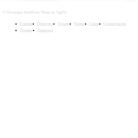
© Newspaper WordPress Theme by TagDiv
Главная
Общество
Охрана
Разное
Стиль
Строительство
Техника
Транспорт