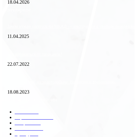
18.04.2026
Популярное
Зачем нужен пропуск на МКАД — инструкция к свободе передвиже
11.04.2025
Как избавиться от тараканов?
22.07.2022
«Работа вахтой на золотодобыче: Вакансии и требования»
18.08.2023
Популярные категории
Разное
2438
Строительство
172
Общество
68
Экономика
41
Культура
31