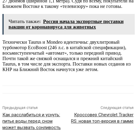
27 дюймов (шириной 1,1 метра). Судя по всему, покупатели на
Ближнем Востоке к такому «телевизору» пока не готовы.
Читать также:
Россия начала экспортные поставки
вакцин от коронавируса для животных
Технически Taurus и Mondeo идентичны: двухлитровый
турбомотор EcoBoost (246 л.с. в китайской спецификации),
восьмиступенчатый «автомат», только передний привод.
Почти такой же связкой оснащался и прежний китайский
Taurus, в том числе для экспорта. Поставки новых седанов из
КНР на Ближний Восток начнутся уже летом.
Предыдущая статья
Следующая статья
Как расслабиться и уснуть:
Кроссовер Chevrolet Tracker
питье воды перед сном
RS: новая топ-версия в гамме
может вызвать сонливость