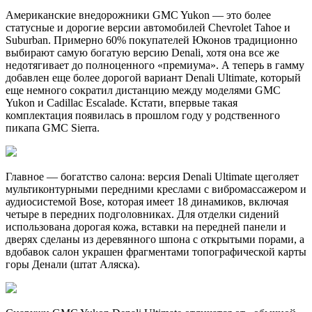
Американские внедорожники GMC Yukon — это более
статусные и дорогие версии автомобилей Chevrolet Tahoe и
Suburban. Примерно 60% покупателей Юконов традиционно
выбирают самую богатую версию Denali, хотя она все же
недотягивает до полноценного «премиума». А теперь в гамму
добавлен еще более дорогой вариант Denali Ultimate, который
еще немного сократил дистанцию между моделями GMC
Yukon и Cadillac Escalade. Кстати, впервые такая
комплектация появилась в прошлом году у родственного
пикапа GMC Sierra.
Главное — богатство салона: версия Denali Ultimate щеголяет
мультиконтурными передними креслами с вибромассажером и
аудиосистемой Bose, которая имеет 18 динамиков, включая
четыре в передних подголовниках. Для отделки сидений
использована дорогая кожа, вставки на передней панели и
дверях сделаны из деревянного шпона с открытыми порами, а
вдобавок салон украшен фрагментами топографической карты
горы Денали (штат Аляска).