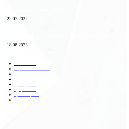
Как избавиться от тараканов?
22.07.2022
«Работа вахтой на золотодобыче: Вакансии и требования»
18.08.2023
Популярные категории
Разное
2438
Строительство
172
Общество
68
Экономика
41
Культура
31
Здоровье
29
Транспорт
29
Техника
18