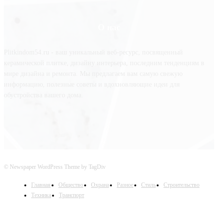
О нас
Plitkindom54.ru - ваш уникальный веб-ресурс, посвященный
керамической плитке, дизайну интерьера, последним тенденциям в
мире дизайна и ремонта. Мы предлагаем вам самую свежую
информацию, полезные советы и вдохновляющие идеи для
обустройства вашего дома.
© Newspaper WordPress Theme by TagDiv
Главная
Общество
Охрана
Разное
Стиль
Строительство
Техника
Транспорт