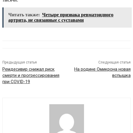
Читать также:
Четыре признака ревматоидного
артрита, не связанные с суставами
Предыдущая статья
Следующая статья
Ремдесивир снижал риск
На родине Омикрона новая
смерти и прогрессирования
вспышка
при COVID-19