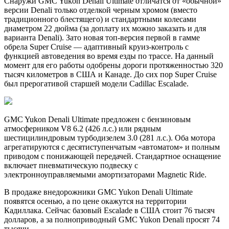
Снаружи GMC Yukon Denali Ultimate отличатся от «обычной»
версии Denali только отделкой черным хромом (вместо
традиционного блестящего) и стандартными колесами
диаметром 22 дюйма (за доплату их можно заказать и для
варианта Denali). Зато новая топ-версия первой в гамме
обрела Super Cruise — адаптивный круиз-контроль с
функцией автоведения во время езды по трассе. На данный
момент для его работы одобрены дороги протяженностью 320
тысяч километров в США и Канаде. До сих пор Super Cruise
был прерогативой старшей модели Cadillac Escalade.
GMC Yukon Denali Ultimate предложен с бензиновым
атмосферником V8 6.2 (426 л.с.) или рядным
шестицилиндровым турбодизелем 3.0 (281 л.с.). Оба мотора
агрегатируются с десятиступенчатым «автоматом» и полным
приводом с понижающей передачей. Стандартное оснащение
включает пневматическую подвеску с
электронноуправляемыми амортизаторами Magnetic Ride.
В продаже внедорожники GMC Yukon Denali Ultimate
появятся осенью, а по цене окажутся на территории
Кадиллака. Сейчас базовый Escalade в США стоит 76 тысяч
долларов, а за полноприводный GMC Yukon Denali просят 74
тысячи.