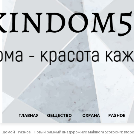
ГЛАВНАЯ
ОБЩЕСТВО
ОХРАНА
РАЗНОЕ
Домой
Разное
Новый рамный внедорожник Mahindra Scorpio-N: второ