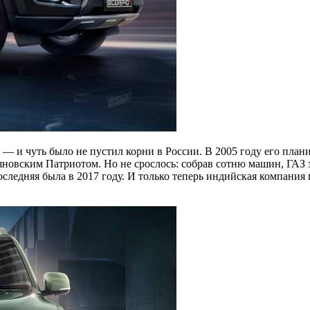
— и чуть было не пустил корни в России. В 2005 году его плани
новским Патриотом. Но не срослось: собрав сотню машин, ГАЗ за
оследняя была в 2017 году. И только теперь индийская компани