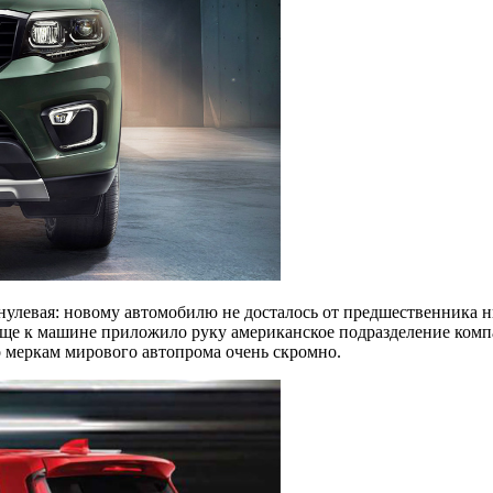
улевая: новому автомобилю не досталось от предшественника ни
 еще к машине приложило руку американское подразделение компа
о меркам мирового автопрома очень скромно.