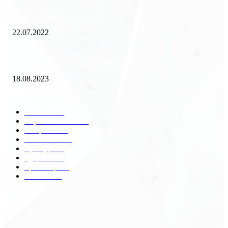
Как избавиться от тараканов?
22.07.2022
«Работа вахтой на золотодобыче: Вакансии и требования»
18.08.2023
Популярные категории
Разное
2438
Строительство
172
Общество
68
Экономика
41
Культура
31
Здоровье
29
Транспорт
29
Техника
18