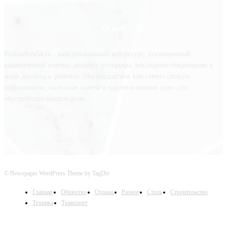
О нас
Plitkindom54.ru - ваш уникальный веб-ресурс, посвященный
керамической плитке, дизайну интерьера, последним тенденциям в
мире дизайна и ремонта. Мы предлагаем вам самую свежую
информацию, полезные советы и вдохновляющие идеи для
обустройства вашего дома.
© Newspaper WordPress Theme by TagDiv
Главная
Общество
Охрана
Разное
Стиль
Строительство
Техника
Транспорт