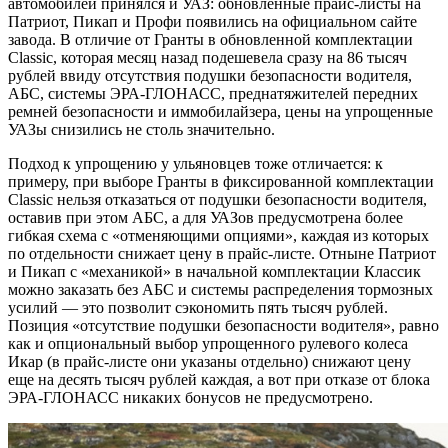
автомобилей принялся и УАЗ: обновленные прайс-листы на
Патриот, Пикап и Профи появились на официальном сайте
завода. В отличие от Гранты в обновленной комплектации
Classic, которая месяц назад подешевела сразу на 86 тысяч
рублей ввиду отсутствия подушки безопасности водителя,
АБС, системы ЭРА-ГЛОНАСС, преднатяжителей передних
ремней безопасности и иммобилайзера, цены на упрощенные
УАЗы снизились не столь значительно.
Подход к упрощению у ульяновцев тоже отличается: к
примеру, при выборе Гранты в фиксированной комплектации
Classic нельзя отказаться от подушки безопасности водителя,
оставив при этом АБС, а для УАЗов предусмотрена более
гибкая схема с «отменяющими опциями», каждая из которых
по отдельности снижает цену в прайс-листе. Отныне Патриот
и Пикап с «механикой» в начальной комплектации Классик
можно заказать без АБС и системы распределения тормозных
усилий — это позволит сэкономить пять тысяч рублей.
Позиция «отсутствие подушки безопасности водителя», равно
как и опциональный выбор упрощенного рулевого колеса
Икар (в прайс-листе они указаны отдельно) снижают цену
еще на десять тысяч рублей каждая, а вот при отказе от блока
ЭРА-ГЛОНАСС никаких бонусов не предусмотрено.