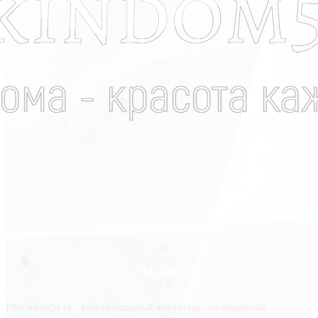
О нас
Plitkindom54.ru - ваш уникальный веб-ресурс, посвященный