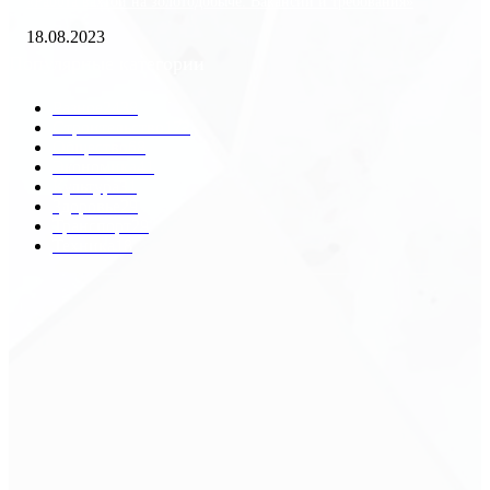
«Работа вахтой на золотодобыче: Вакансии и требования»
18.08.2023
Популярные категории
Разное
2438
Строительство
172
Общество
68
Экономика
41
Культура
31
Здоровье
29
Транспорт
29
Техника
18