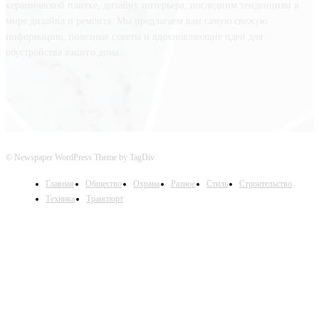
керамической плитке, дизайну интерьера, последним тенденциям в
мире дизайна и ремонта. Мы предлагаем вам самую свежую
информацию, полезные советы и вдохновляющие идеи для
обустройства вашего дома.
© Newspaper WordPress Theme by TagDiv
Главная
Общество
Охрана
Разное
Стиль
Строительство
Техника
Транспорт