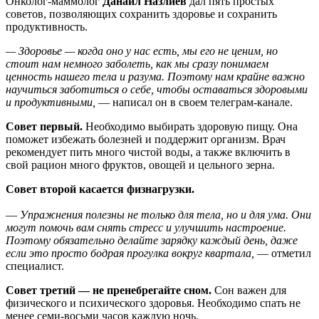
Онколог-маммолог
Данаил Назлие
в
дал пять простых
советов, позволяющих сохранить здоровье и сохранить
продуктивность.
— Здоровье — когда оно у нас есть, мы
его не ценим, но
стоит нам немного заболеть, как мы сразу понимаем
ценность нашего тела и разума. Поэтому нам крайне важно
научиться заботиться о себе, чтобы оставаться здоровыми
и продуктивными,
— написал он в своем телеграм-канале.
Совет первый.
Необходимо выбирать здоровую пищу. Она
поможет избежать болезней и поддержит организм. Врач
рекомендует пить много чистой воды, а также включить в
свой рацион много фруктов, овощей и цельного зерна.
Совет второй касается физнагрузки.
—
Упражнения полезны не только для тела, но и для ума. Они
могут помочь вам снять стресс и улучшить настроение.
Поэтому обязательно делайте зарядку каждый день, даже
если это просто бодрая прогулка вокруг квартала,
— отметил
специалист.
Совет третий — не пренебрегайте сном.
Сон важен для
физического и психического здоровья. Необходимо спать не
менее семи-восьми часов каждую ночь.