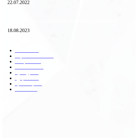
22.07.2022
«Работа вахтой на золотодобыче: Вакансии и требования»
18.08.2023
Популярные категории
Разное
2438
Строительство
172
Общество
68
Экономика
41
Культура
31
Здоровье
29
Транспорт
29
Техника
18