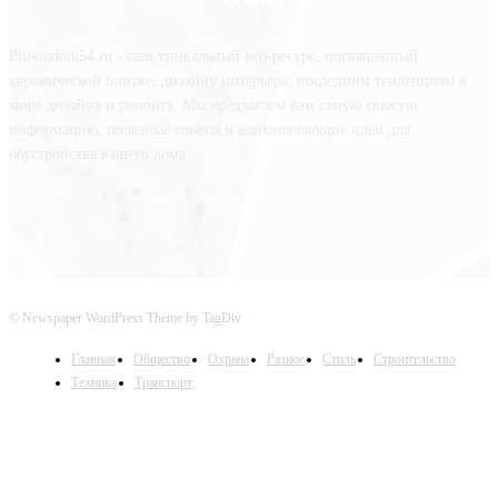
Plitkindom54.ru - ваш уникальный веб-ресурс, посвященный
керамической плитке, дизайну интерьера, последним тенденциям в
мире дизайна и ремонта. Мы предлагаем вам самую свежую
информацию, полезные советы и вдохновляющие идеи для
обустройства вашего дома.
© Newspaper WordPress Theme by TagDiv
Главная
Общество
Охрана
Разное
Стиль
Строительство
Техника
Транспорт