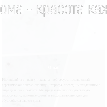
О нас
Plitkindom54.ru - ваш уникальный веб-ресурс, посвященный
керамической плитке, дизайну интерьера, последним тенденциям в
мире дизайна и ремонта. Мы предлагаем вам самую свежую
информацию, полезные советы и вдохновляющие идеи для
обустройства вашего дома.