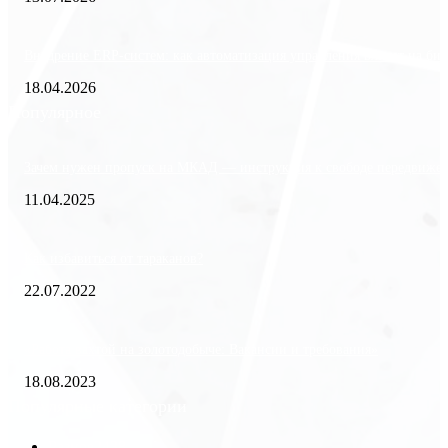
Внедрение ERP-систем: как автоматизация управления влияет на биз
18.04.2026
Популярное
Зачем нужен пропуск на МКАД — инструкция к свободе передвиже
11.04.2025
Как избавиться от тараканов?
22.07.2022
«Работа вахтой на золотодобыче: Вакансии и требования»
18.08.2023
Популярные категории
Разное
2438