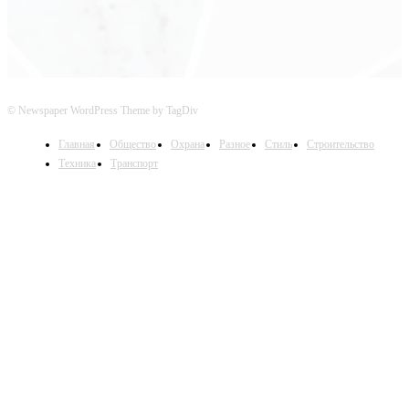
© Newspaper WordPress Theme by TagDiv
Главная
Общество
Охрана
Разное
Стиль
Строительство
Техника
Транспорт