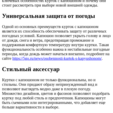
ключевых особенностях курток с капюшоном и почему они
стоит рассмотреть при выборе новой внешней одежды.
Универсальная защита от погоды
Одной из основных преимуществ курток с капюшоном
является их способность обеспечивать защиту от различных
погодных условий. Капюшон позволяет укрыть голову и лицо
от дождя, снега и ветра, предотвращая промокание и
поддерживая комфортную температуру внутри куртки. Такая
функциональность особенно важна в нестабильные погодные
периоды, когда дождь может начаться внезапно, подробнее на
сайте
https://5go.ru/news/osobennosti-kurtok-s-kapyushonom/
.
Стильный аксессуар
Куртки с капюшоном не только функциональны, но и
стильны. Они придают образу непринужденный вид и
позволяют выглядеть модно даже в плохую погоду.
Множество дизайнов, цветов и фасонов позволяют подобрать
куртку под любой стиль и предпочтения. Капюшоны могут
быть съемными или интегрированными, что добавляет еще
больше вариативности в выборе.