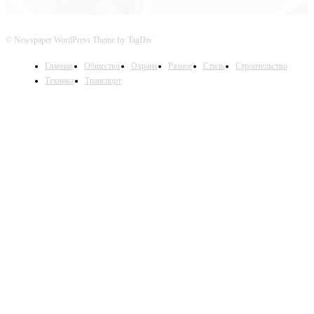
© Newspaper WordPress Theme by TagDiv
Главная
Общество
Охрана
Разное
Стиль
Строительство
Техника
Транспорт