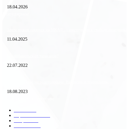
18.04.2026
Популярное
Зачем нужен пропуск на МКАД — инструкция к свободе передвиже
11.04.2025
Как избавиться от тараканов?
22.07.2022
«Работа вахтой на золотодобыче: Вакансии и требования»
18.08.2023
Популярные категории
Разное
2438
Строительство
172
Общество
68
Экономика
41