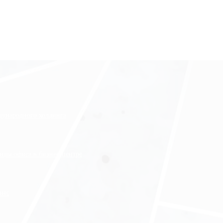
ждународного холдинга
нды офиса в бизнес-центре
нес