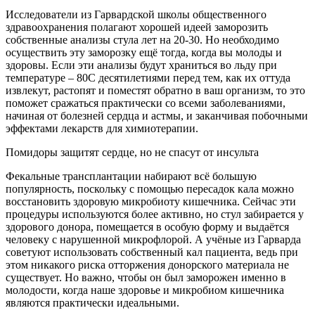
Исследователи из
Гарвардской школы общественного
здравоохранения полагают хорошей идеей заморозить
собственные анализы стула лет на 20-30. Но необходимо
осуществить эту заморозку ещё тогда, когда вы молоды и
здоровы. Если эти анализы будут храниться во льду при
температуре – 80С десятилетиями перед тем, как их оттуда
извлекут, растопят и поместят обратно в ваш организм, то это
поможет сражаться практически со всеми заболеваниями,
начиная от болезней сердца и астмы, и заканчивая побочными
эффектами лекарств для химиотерапии.
Помидоры защитят сердце, но не спасут от инсульта
Фекальные трансплантации набирают всё большую
популярность, поскольку с помощью пересадок кала можно
восстановить здоровую микробиоту кишечника. Сейчас эти
процедуры используются более активно, но стул забирается у
здорового донора, помещается в особую форму и выдаётся
человеку с нарушенной микрофлорой. А учёные из Гарварда
советуют использовать собственный кал пациента, ведь при
этом никакого риска отторжения донорского материала не
существует. Но важно, чтобы он был заморожен именно в
молодости, когда наше здоровье и микробиом кишечника
являются практически идеальными.