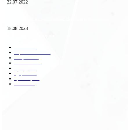
22.07.2022
«Работа вахтой на золотодобыче: Вакансии и требования»
18.08.2023
Популярные категории
Разное
2438
Строительство
172
Общество
68
Экономика
41
Культура
31
Здоровье
29
Транспорт
29
Техника
18