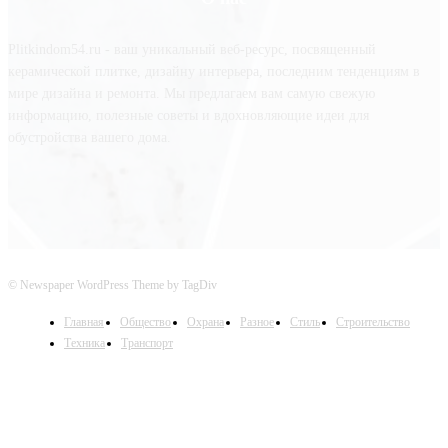
Plitkindom54.ru - ваш уникальный веб-ресурс, посвященный
керамической плитке, дизайну интерьера, последним тенденциям в
мире дизайна и ремонта. Мы предлагаем вам самую свежую
информацию, полезные советы и вдохновляющие идеи для
обустройства вашего дома.
© Newspaper WordPress Theme by TagDiv
Главная
Общество
Охрана
Разное
Стиль
Строительство
Техника
Транспорт