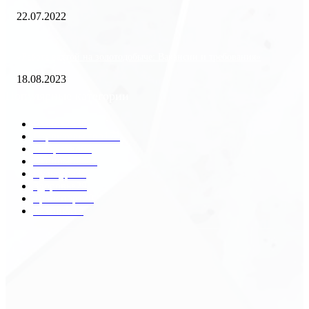
22.07.2022
«Работа вахтой на золотодобыче: Вакансии и требования»
18.08.2023
Популярные категории
Разное
2438
Строительство
172
Общество
68
Экономика
41
Культура
31
Здоровье
29
Транспорт
29
Техника
18