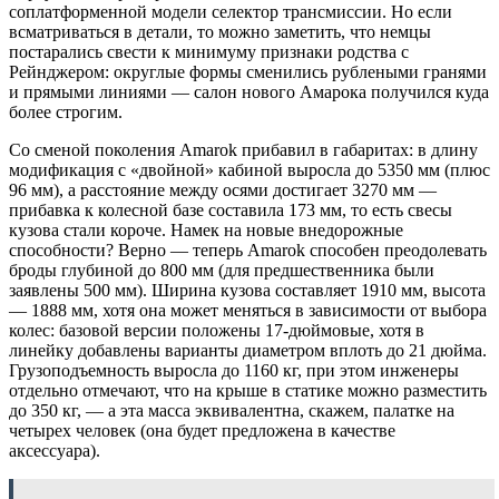
соплатформенной модели селектор трансмиссии. Но если
всматриваться в детали, то можно заметить, что немцы
постарались свести к минимуму признаки родства с
Рейнджером: округлые формы сменились рублеными гранями
и прямыми линиями — салон нового Амарока получился куда
более строгим.
Со сменой поколения Amarok прибавил в габаритах: в длину
модификация с «двойной» кабиной выросла до 5350 мм (плюс
96 мм), а расстояние между осями достигает 3270 мм —
прибавка к колесной базе составила 173 мм, то есть свесы
кузова стали короче. Намек на новые внедорожные
способности? Верно — теперь Amarok способен преодолевать
броды глубиной до 800 мм (для предшественника были
заявлены 500 мм). Ширина кузова составляет 1910 мм, высота
— 1888 мм, хотя она может меняться в зависимости от выбора
колес: базовой версии положены 17-дюймовые, хотя в
линейку добавлены варианты диаметром вплоть до 21 дюйма.
Грузоподъемность выросла до 1160 кг, при этом инженеры
отдельно отмечают, что на крыше в статике можно разместить
до 350 кг, — а эта масса эквивалентна, скажем, палатке на
четырех человек (она будет предложена в качестве
аксессуара).