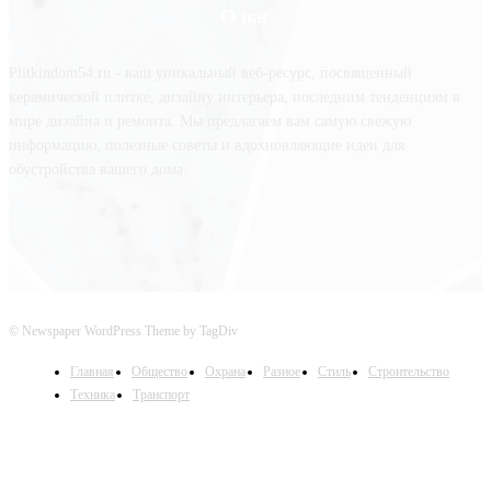
О нас
Plitkindom54.ru - ваш уникальный веб-ресурс, посвященный
керамической плитке, дизайну интерьера, последним тенденциям в
мире дизайна и ремонта. Мы предлагаем вам самую свежую
информацию, полезные советы и вдохновляющие идеи для
обустройства вашего дома.
© Newspaper WordPress Theme by TagDiv
Главная
Общество
Охрана
Разное
Стиль
Строительство
Техника
Транспорт