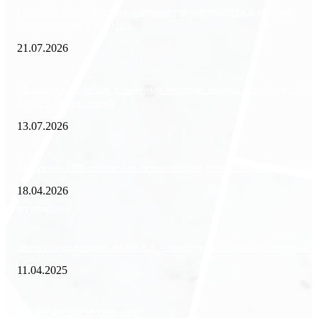
Freedom Finance: история, направления деятельности и развитие
международного холдинга
21.07.2026
Минимизация рисков и экономия ресурсов: выгода долгосрочной ар
офиса в бизнес-центре
13.07.2026
Внедрение ERP-систем: как автоматизация управления влияет на биз
18.04.2026
Популярное
Зачем нужен пропуск на МКАД — инструкция к свободе передвиже
11.04.2025
Как избавиться от тараканов?