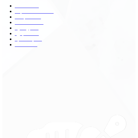
Разное
2438
Строительство
172
Общество
68
Экономика
41
Культура
31
Здоровье
29
Транспорт
29
Техника
18