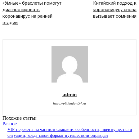
«Умные» браслеты помогут
Китайский подход к
диагностировать
коронавирусу снова
коронавирус на ранней
вызывает сомнения
стадии
admin
https://plitkindom54.ru
Похожие статьи
Разное
VIP-перелеты на частном самолете: особенности, преимущества и
ситуации, когда такой формат путешествий оправдан