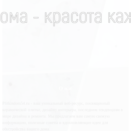
О нас
Plitkindom54.ru - ваш уникальный веб-ресурс, посвященный
керамической плитке, дизайну интерьера, последним тенденциям в
мире дизайна и ремонта. Мы предлагаем вам самую свежую
информацию, полезные советы и вдохновляющие идеи для
обустройства вашего дома.