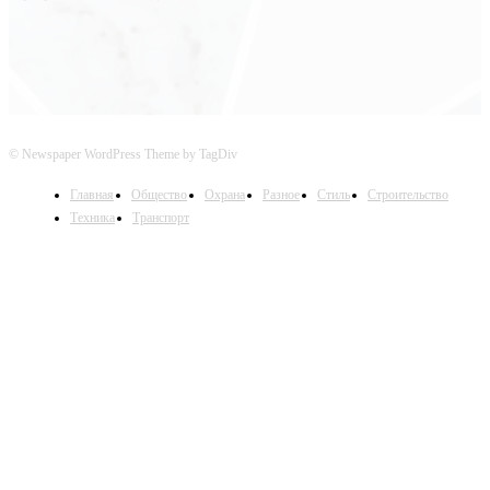
© Newspaper WordPress Theme by TagDiv
Главная
Общество
Охрана
Разное
Стиль
Строительство
Техника
Транспорт