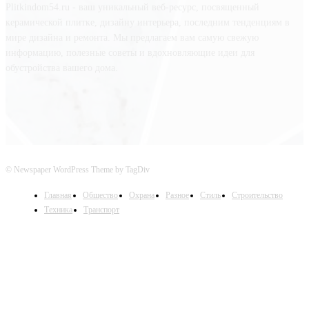
Plitkindom54.ru - ваш уникальный веб-ресурс, посвященный
керамической плитке, дизайну интерьера, последним тенденциям в
мире дизайна и ремонта. Мы предлагаем вам самую свежую
информацию, полезные советы и вдохновляющие идеи для
обустройства вашего дома.
© Newspaper WordPress Theme by TagDiv
Главная
Общество
Охрана
Разное
Стиль
Строительство
Техника
Транспорт