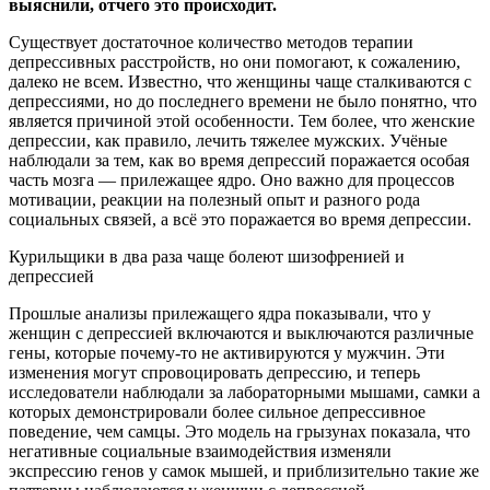
выяснили,
отчего это происходит.
Существует достаточное количество методов терапии
депрессивных расстройств, но они помогают, к сожалению,
далеко не всем. Известно, что женщины чаще сталкиваются с
депрессиями, но до последнего времени не было понятно, что
является причиной этой особенности. Тем более, что женские
депрессии, как правило, лечить тяжелее мужских. Учёные
наблюдали за тем, как во время депрессий поражается особая
часть мозга — прилежащее ядро. Оно важно для процессов
мотивации, реакции на полезный опыт и разного рода
социальных связей, а всё это поражается во время депрессии.
Курильщики в два раза чаще болеют шизофренией и
депрессией
Прошлые анализы прилежащего ядра показывали, что у
женщин с депрессией включаются и выключаются различные
гены, которые почему-то не активируются у мужчин. Эти
изменения могут спровоцировать депрессию, и теперь
исследователи наблюдали за лабораторными мышами, самки а
которых демонстрировали более сильное депрессивное
поведение, чем самцы. Это модель на грызунах показала, что
негативные социальные взаимодействия изменяли
экспрессию генов у самок мышей, и приблизительно такие же