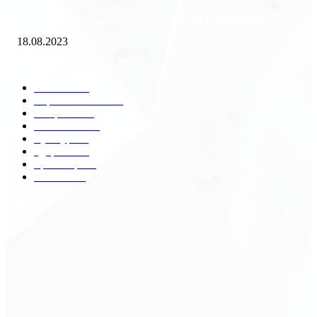
«Работа вахтой на золотодобыче: Вакансии и требования»
18.08.2023
Популярные категории
Разное
2438
Строительство
172
Общество
68
Экономика
41
Культура
31
Здоровье
29
Транспорт
29
Техника
18