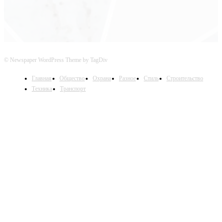
© Newspaper WordPress Theme by TagDiv
Главная
Общество
Охрана
Разное
Стиль
Строительство
Техника
Транспорт