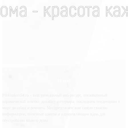
О нас
Plitkindom54.ru - ваш уникальный веб-ресурс, посвященный
керамической плитке, дизайну интерьера, последним тенденциям в
мире дизайна и ремонта. Мы предлагаем вам самую свежую
информацию, полезные советы и вдохновляющие идеи для
обустройства вашего дома.