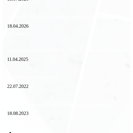
Внедрение ERP-систем: как автоматизация управления влияет на биз
18.04.2026
Популярное
Зачем нужен пропуск на МКАД — инструкция к свободе передвиже
11.04.2025
Как избавиться от тараканов?
22.07.2022
«Работа вахтой на золотодобыче: Вакансии и требования»
18.08.2023
Популярные категории
Разное
2438