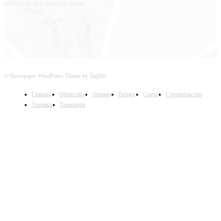
обустройства вашего дома.
© Newspaper WordPress Theme by TagDiv
Главная
Общество
Охрана
Разное
Стиль
Строительство
Техника
Транспорт