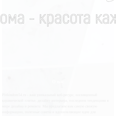
О нас
Plitkindom54.ru - ваш уникальный веб-ресурс, посвященный
керамической плитке, дизайну интерьера, последним тенденциям в
мире дизайна и ремонта. Мы предлагаем вам самую свежую
информацию, полезные советы и вдохновляющие идеи для