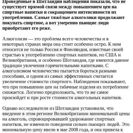
Проведённые в Шотландии наблюдения показали, что не
существует прямой связи между повышением цен на
спиртные напитки и сокращением интенсивности их
употребления. Самые тяжёлые алкоголики продолжают
покупать спиртное, а вот умеренно пьющие люди
приобретают его реже.
Алкоголизм — это проблема всего человечества и в
некоторых странах мира она стоит особенно остро. К ним
относится не только Россия и Финляндия, известные своей
страстью к употреблению спиртных напитков, но США и
Великобритания, и особенно Шотландия, где имеются давние
традиции увлечения горячительными напитками. С
алкоголизмом человечество пытается бороться разными
способами, и одним из самых эффективных считается
увеличение стоимости спиртного. Наблюдения показывают,
что при повышении цен на табачные изделия их потребление
снижается. Логично предположить, что то же самое
произойдет и при росте стоимости алкогольных напитков.
Однако исследователи из Шотландии установили, что
введение в этом регионе Великобритании минимальной цены
на алкоголь, спровоцировавшей удорожание спиртных
напитков, не изменило поведения сильно пьющих людей. Это
минимальную цену ввели в мае 2008 года, и она привела к