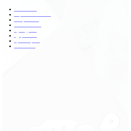
Разное
2438
Строительство
172
Общество
68
Экономика
41
Культура
31
Здоровье
29
Транспорт
29
Техника
18