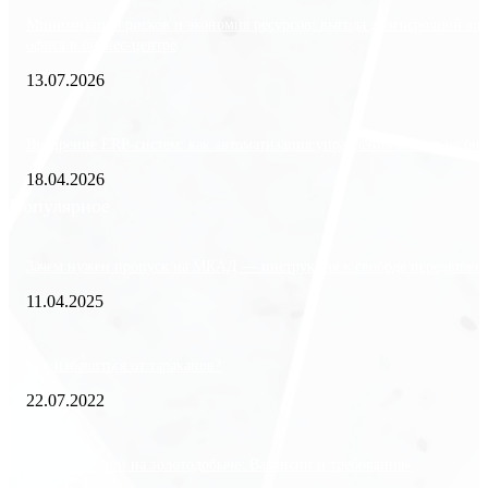
Минимизация рисков и экономия ресурсов: выгода долгосрочной ар
офиса в бизнес-центре
13.07.2026
Внедрение ERP-систем: как автоматизация управления влияет на биз
18.04.2026
Популярное
Зачем нужен пропуск на МКАД — инструкция к свободе передвиже
11.04.2025
Как избавиться от тараканов?
22.07.2022
«Работа вахтой на золотодобыче: Вакансии и требования»