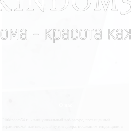
О нас
Plitkindom54.ru - ваш уникальный веб-ресурс, посвященный
керамической плитке, дизайну интерьера, последним тенденциям в