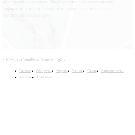
мире дизайна и ремонта. Мы предлагаем вам самую свежую
информацию, полезные советы и вдохновляющие идеи для
обустройства вашего дома.
© Newspaper WordPress Theme by TagDiv
Главная
Общество
Охрана
Разное
Стиль
Строительство
Техника
Транспорт