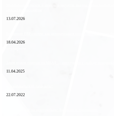
Минимизация рисков и экономия ресурсов: выгода долгосрочной ар
офиса в бизнес-центре
13.07.2026
Внедрение ERP-систем: как автоматизация управления влияет на биз
18.04.2026
Популярное
Зачем нужен пропуск на МКАД — инструкция к свободе передвиже
11.04.2025
Как избавиться от тараканов?
22.07.2022
«Работа вахтой на золотодобыче: Вакансии и требования»