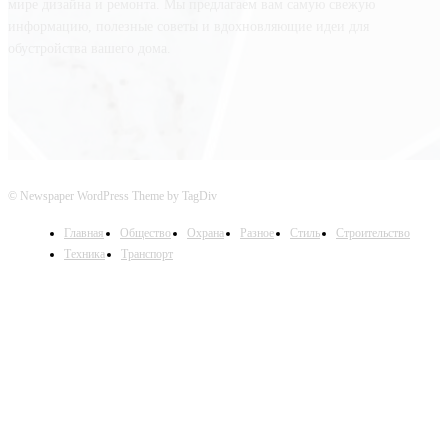
мире дизайна и ремонта. Мы предлагаем вам самую свежую
информацию, полезные советы и вдохновляющие идеи для
обустройства вашего дома.
© Newspaper WordPress Theme by TagDiv
Главная
Общество
Охрана
Разное
Стиль
Строительство
Техника
Транспорт