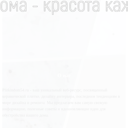
О нас
Plitkindom54.ru - ваш уникальный веб-ресурс, посвященный
керамической плитке, дизайну интерьера, последним тенденциям в
мире дизайна и ремонта. Мы предлагаем вам самую свежую
информацию, полезные советы и вдохновляющие идеи для
обустройства вашего дома.