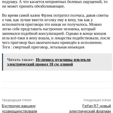
подушку. А что касается неприятных болевых ощущений, то
он может принять обезболивающие.
Во время самой казни Фрэнк потратил полчаса, давая советы
о там, как лучше ввести иголку ему в вену, так как у
исполнителя приговора это никак не получалось. Можно
легко себе представить настроение человека, который
занимался подобной консультацией. Однако в конце концов
игла всё-таки в вену вошла, и лекарства подействовали, после
чего приговор был окончательно приведён в исполнение.
Теги : смертный приговор, летальная инъекция
Читать также:
Из пениса мужчины извлекли
электрический провод 18 см длиной
Предыдущая статья
Следующая статья
Бустерную вакцину
Feifan R7: новый
усовершенствовали
электрический флагман