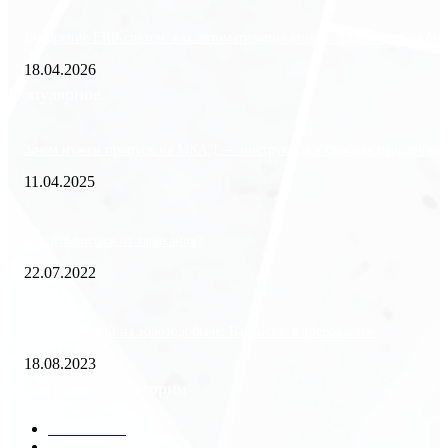
Внедрение ERP-систем: как автоматизация управления влияет на биз
18.04.2026
Популярное
Зачем нужен пропуск на МКАД — инструкция к свободе передвиже
11.04.2025
Как избавиться от тараканов?
22.07.2022
«Работа вахтой на золотодобыче: Вакансии и требования»
18.08.2023
Популярные категории
Разное
2438
Строительство
172