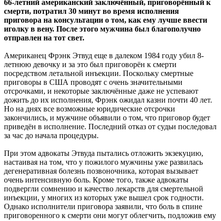
66-летний американский заключённый, приговорённый к
смерти, потратил 30 минут во время исполнения
приговора на консультации о том, как ему лучше ввести
иголку в
вену. После этого мужчина был благополучно
отправлен на тот свет.
Американец Фрэнк Этвуд еще в далеком 1984 году убил 8-
летнюю девочку и за это был приговорён к смерти
посредством летальной инъекции. Поскольку смертные
приговоры в США проводят с очень значительными
отсрочками, и некоторые заключённые даже не успевают
дожить до их исполнения, Фрэнк ожидал казни почти 40 лет.
Но на днях все возможные юридические отсрочки
закончились, и мужчине объявили о том, что приговор будет
приведён в исполнение. Последний отказ от судьи последовал
за час до начала процедуры.
При этом адвокаты Этвуда пытались отложить экзекуцию,
настаивая на том, что у пожилого мужчины уже развилась
дегенеративная болезнь позвоночника, которая вызывает
очень интенсивную боль. Кроме того, также адвокаты
подвергли сомнению и качество лекарств для смертельной
инъекции, у многих из которых уже вышел срок годности.
Однако исполнители приговора заявили, что боль в спине
приговоренного к смерти они могут облегчить, подложив ему