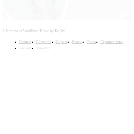
© Newspaper WordPress Theme by TagDiv
Главная
Общество
Охрана
Разное
Стиль
Строительство
Техника
Транспорт