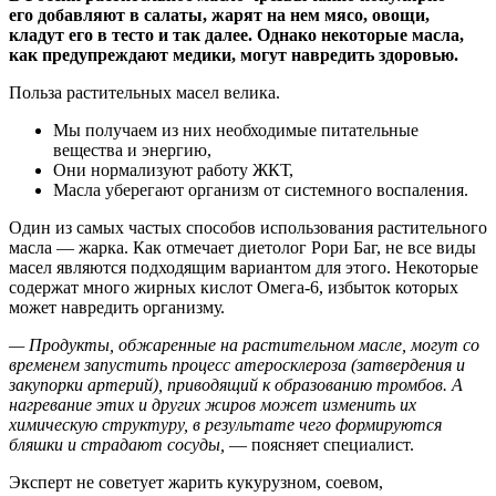
его добавляют в салаты, жарят на нем мясо, овощи,
кладут его в тесто и так далее. Однако некоторые масла,
как
предупреждают медики, могут навредить здоровью.
Польза растительных масел велика.
Мы получаем из них необходимые питательные
вещества и энергию,
Они нормализуют работу ЖКТ,
Масла уберегают организм от системного воспаления.
Один из самых частых способов использования растительного
масла — жарка. Как отмечает диетолог Рори Баг, не все виды
масел являются подходящим вариантом для этого. Некоторые
содержат много жирных кислот Омега-6, избыток которых
может навредить организму.
— Продукты, обжаренные на растительном масле, могут со
временем запустить процесс атеросклероза (затвердения и
закупорки артерий), приводящий к образованию тромбов. А
нагревание этих и других жиров может изменить их
химическую структуру, в результате чего формируются
бляшки и страдают сосуды,
— поясняет специалист.
Эксперт не советует жарить кукурузном, соевом,