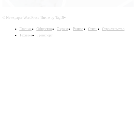
© Newspaper WordPress Theme by TagDiv
Главная
Общество
Охрана
Разное
Стиль
Строительство
Техника
Транспорт