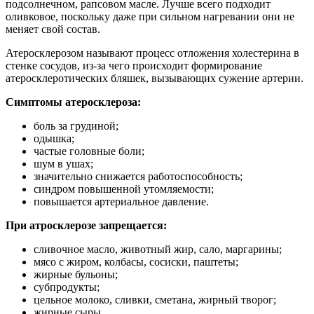
подсолнечном, рапсовом масле. Лучше всего подходит
оливковое, поскольку даже при сильном нагревании они не
меняет свой состав.
Атеросклерозом называют процесс отложения холестерина в
стенке сосудов, из-за чего происходит формирование
атеросклеротических бляшек, вызывающих сужение артерии.
Симптомы атеросклероза:
боль за грудиной;
одышка;
частые головные боли;
шум в ушах;
значительно снижается работоспособность;
синдром повышенной утомляемости;
повышается артериальное давление.
При атросклерозе запрещается:
сливочное масло, животный жир, сало, маргарины;
мясо с жиром, колбасы, сосиски, паштеты;
жирные бульоны;
субпродукты;
цельное молоко, сливки, сметана, жирный творог;
жирные сыры.