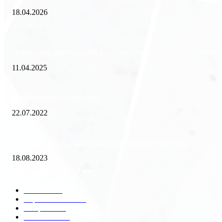
18.04.2026
Популярное
Зачем нужен пропуск на МКАД — инструкция к свободе передвиже
11.04.2025
Как избавиться от тараканов?
22.07.2022
«Работа вахтой на золотодобыче: Вакансии и требования»
18.08.2023
Популярные категории
Разное
2438
Строительство
172
Общество
68
Экономика
41