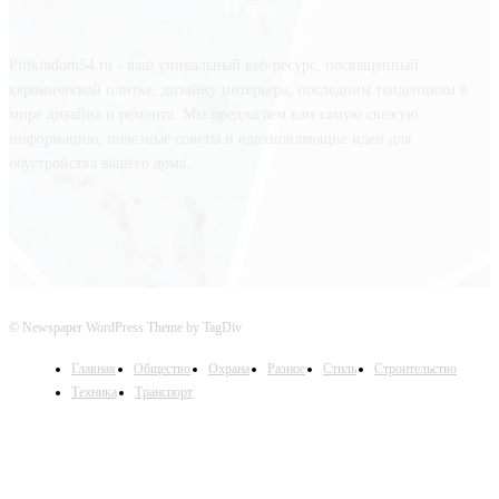
О нас
Plitkindom54.ru - ваш уникальный веб-ресурс, посвященный
керамической плитке, дизайну интерьера, последним тенденциям в
мире дизайна и ремонта. Мы предлагаем вам самую свежую
информацию, полезные советы и вдохновляющие идеи для
обустройства вашего дома.
© Newspaper WordPress Theme by TagDiv
Главная
Общество
Охрана
Разное
Стиль
Строительство
Техника
Транспорт