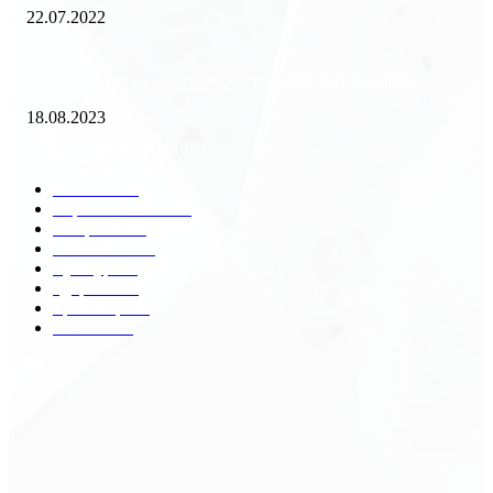
22.07.2022
«Работа вахтой на золотодобыче: Вакансии и требования»
18.08.2023
Популярные категории
Разное
2438
Строительство
172
Общество
68
Экономика
41
Культура
31
Здоровье
29
Транспорт
29
Техника
18