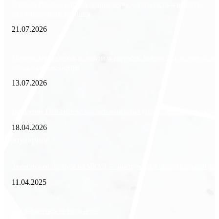
Freedom Finance: история, направления деятельности и развитие
международного холдинга
21.07.2026
Минимизация рисков и экономия ресурсов: выгода долгосрочной ар
офиса в бизнес-центре
13.07.2026
Внедрение ERP-систем: как автоматизация управления влияет на биз
18.04.2026
Популярное
Зачем нужен пропуск на МКАД — инструкция к свободе передвиже
11.04.2025
Как избавиться от тараканов?