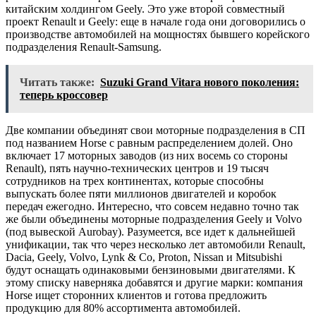
китайским холдингом Geely. Это уже второй совместный
проект Renault и Geely: еще в начале года они договорились о
производстве автомобилей на мощностях бывшего корейского
подразделения Renault-Samsung.
Читать также:
Suzuki Grand Vitara нового поколения:
теперь кроссовер
Две компании объединят свои моторные подразделения в СП
под названием Horse с равным распределением долей. Оно
включает 17 моторных заводов (из них восемь со стороны
Renault), пять научно-технических центров и 19 тысяч
сотрудников на трех континентах, которые способны
выпускать более пяти миллионов двигателей и коробок
передач ежегодно. Интересно, что совсем недавно точно так
же были объединены моторные подразделения Geely и Volvo
(под вывеской Aurobay). Разумеется, все идет к дальнейшей
унификации, так что через несколько лет автомобили Renault,
Dacia, Geely, Volvo, Lynk & Co, Proton, Nissan и Mitsubishi
будут оснащать одинаковыми бензиновыми двигателями. К
этому списку наверняка добавятся и другие марки: компания
Horse ищет сторонних клиентов и готова предложить
продукцию для 80% ассортимента автомобилей.