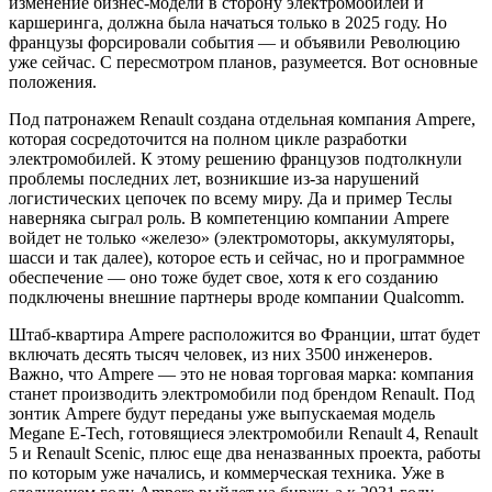
изменение бизнес-модели в сторону электромобилей и
каршеринга, должна была начаться только в 2025 году. Но
французы форсировали события — и объявили Революцию
уже сейчас. С пересмотром планов, разумеется. Вот основные
положения.
Под патронажем Renault создана отдельная компания Ampere,
которая сосредоточится на полном цикле разработки
электромобилей. К этому решению французов подтолкнули
проблемы последних лет, возникшие из-за нарушений
логистических цепочек по всему миру. Да и пример Теслы
наверняка сыграл роль. В компетенцию компании Ampere
войдет не только «железо» (электромоторы, аккумуляторы,
шасси и так далее), которое есть и сейчас, но и программное
обеспечение — оно тоже будет свое, хотя к его созданию
подключены внешние партнеры вроде компании Qualcomm.
Штаб-квартира Ampere расположится во Франции, штат будет
включать десять тысяч человек, из них 3500 инженеров.
Важно, что Ampere — это не новая торговая марка: компания
станет производить электромобили под брендом Renault. Под
зонтик Ampere будут переданы уже выпускаемая модель
Megane E-Tech, готовящиеся электромобили Renault 4, Renault
5 и Renault Scenic, плюс еще два неназванных проекта, работы
по которым уже начались, и коммерческая техника. Уже в