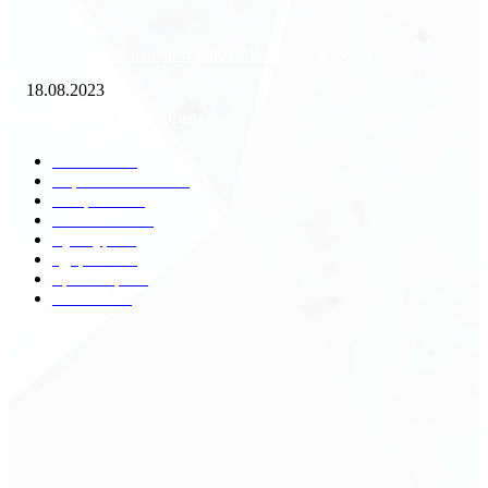
«Работа вахтой на золотодобыче: Вакансии и требования»
18.08.2023
Популярные категории
Разное
2438
Строительство
172
Общество
68
Экономика
41
Культура
31
Здоровье
29
Транспорт
29
Техника
18