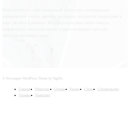
Plitkindom54.ru - ваш уникальный веб-ресурс, посвященный
керамической плитке, дизайну интерьера, последним тенденциям в
мире дизайна и ремонта. Мы предлагаем вам самую свежую
информацию, полезные советы и вдохновляющие идеи для
обустройства вашего дома.
© Newspaper WordPress Theme by TagDiv
Главная
Общество
Охрана
Разное
Стиль
Строительство
Техника
Транспорт