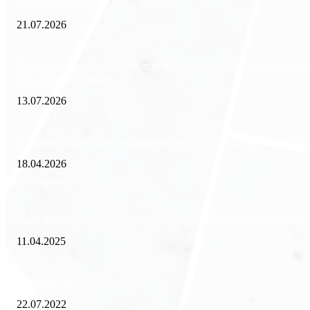
международного холдинга
21.07.2026
Минимизация рисков и экономия ресурсов: выгода долгосрочной ар
офиса в бизнес-центре
13.07.2026
Внедрение ERP-систем: как автоматизация управления влияет на биз
18.04.2026
Популярное
Зачем нужен пропуск на МКАД — инструкция к свободе передвиже
11.04.2025
Как избавиться от тараканов?
22.07.2022