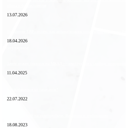
Минимизация рисков и экономия ресурсов: выгода долгосрочной ар
офиса в бизнес-центре
13.07.2026
Внедрение ERP-систем: как автоматизация управления влияет на биз
18.04.2026
Популярное
Зачем нужен пропуск на МКАД — инструкция к свободе передвиже
11.04.2025
Как избавиться от тараканов?
22.07.2022
«Работа вахтой на золотодобыче: Вакансии и требования»
18.08.2023