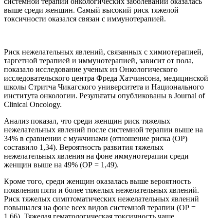
системной терапии онкологических заболеваний оказалась
выше среди женщин. Самый высокий риск тяжелой
токсичности оказался связан с иммунотерапией.
Риск нежелательных явлений, связанных с химиотерапией,
таргетной терапией и иммунотерапией, зависит от пола,
показало исследование ученых из Онкологического
исследовательского центра Фреда Хатчинсона, медицинской
школы Стритча Чикагского университета и Национального
института онкологии. Результаты опубликованы в Journal of
Clinical Oncology.
Анализ показал, что среди женщин риск тяжелых
нежелательных явлений после системной терапии выше на
34% в сравнении с мужчинами (отношение риска (ОР)
составило 1,34). Вероятность развития тяжелых
нежелательных явления на фоне иммунотерапии среди
женщин выше на 49% (ОР = 1,49).
Кроме того, среди женщин оказалась выше вероятность
появления пяти и более тяжелых нежелательных явлений.
Риск тяжелых симптоматических нежелательных явлений
повышался на фоне всех видов системной терапии (ОР =
1,66). Тяжелая гематологическая токсичность чаще