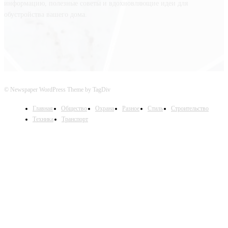
информацию, полезные советы и вдохновляющие идеи для
обустройства вашего дома.
© Newspaper WordPress Theme by TagDiv
Главная
Общество
Охрана
Разное
Стиль
Строительство
Техника
Транспорт