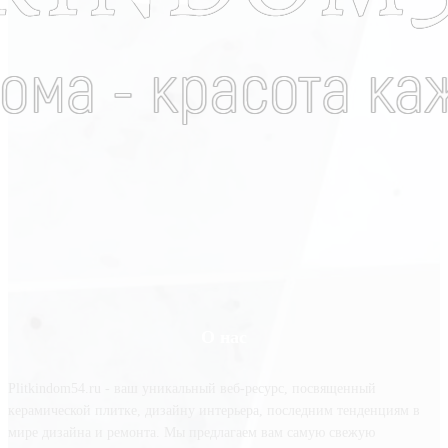
О нас
Plitkindom54.ru - ваш уникальный веб-ресурс, посвященный
керамической плитке, дизайну интерьера, последним тенденциям в
мире дизайна и ремонта. Мы предлагаем вам самую свежую