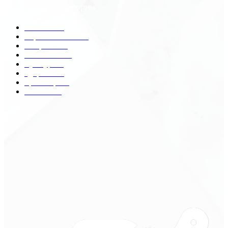
Популярные категории
Разное
2438
Строительство
172
Общество
68
Экономика
41
Культура
31
Здоровье
29
Транспорт
29
Техника
18