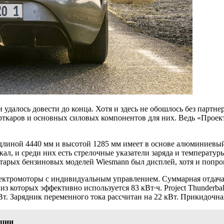
таки удалось довести до конца. Хотя и здесь не обошлось без па
порткаров и основных силовых компонентов для них. Ведь «Прое
 длиной 4440 мм и высотой 1285 мм имеет в основе алюминиевый
кал, и среди них есть стрелочные указатели заряда и температу
 старых бензиновых моделей Wiesmann был дисплей, хотя и попро
ектромоторы с индивидуальным управлением. Суммарная отдача 
из которых эффективно используется 83 кВт∙ч. Project Thunderba
т. Зарядник переменного тока рассчитан на 22 кВт. Прикидочная
нции