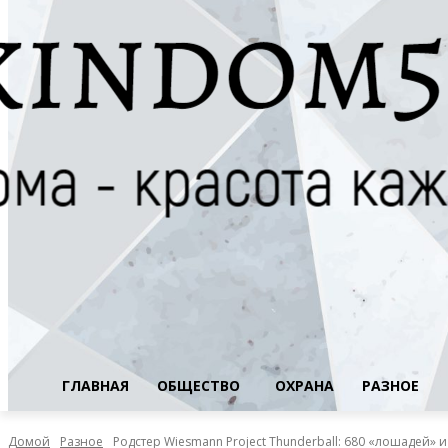
ГЛАВНАЯ
ОБЩЕСТВО
ОХРАНА
РАЗНОЕ
Домой
Разное
Родстер Wiesmann Project Thunderball: 680 «лошадей» 