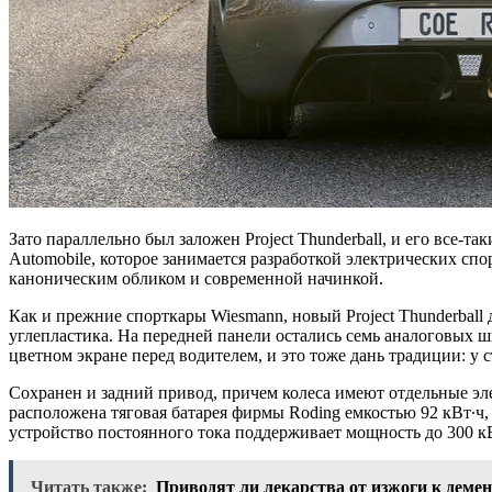
Зато параллельно был заложен Project Thunderball, и его все-
Automobile, которое занимается разработкой электрических с
каноническим обликом и современной начинкой.
Как и прежние спорткары Wiesmann, новый Project Thunderball
углепластика. На передней панели остались семь аналоговых ш
цветном экране перед водителем, и это тоже дань традиции: у
Сохранен и задний привод, причем колеса имеют отдельные эл
расположена тяговая батарея фирмы Roding емкостью 92 кВт∙ч, 
устройство постоянного тока поддерживает мощность до 300 кВ
Читать также:
Приводят ли лекарства от изжоги к деме