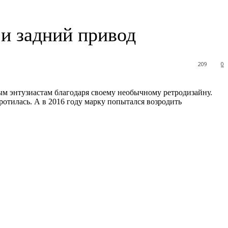
 и задний привод
209
0
м энтузиастам благодаря своему необычному ретродизайну.
отилась. А в 2016 году марку попытался возродить