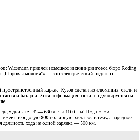
ртнеров: Wiesmann привлек немецкое инжиниринговое бюро Roding
кт „Шаровая молния“» — это электрический родстер с
 пространственный каркас. Кузов сделан из алюминия, стали и
ры тяговой батареи. Хотя информация частично дублируется на
ще.
двух двигателей — 680 л.с. и 1100 Нм! Под полом
ll имеет передовую 800-вольтовую электросистему, а зарядное
 дальность хода на одной зарядке — 500 км.