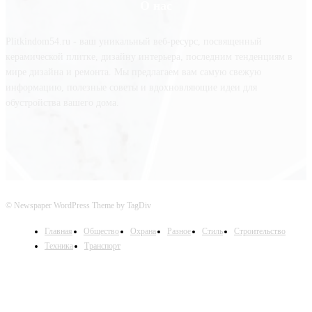
О нас
Plitkindom54.ru - ваш уникальный веб-ресурс, посвященный
керамической плитке, дизайну интерьера, последним тенденциям в
мире дизайна и ремонта. Мы предлагаем вам самую свежую
информацию, полезные советы и вдохновляющие идеи для
обустройства вашего дома.
© Newspaper WordPress Theme by TagDiv
Главная
Общество
Охрана
Разное
Стиль
Строительство
Техника
Транспорт