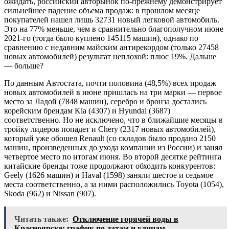
ожидать, российский авторынок по-прежнему демонстрирует
сильнейшее падение объема продаж: в прошлом месяце
покупателей нашел лишь 32731 новый легковой автомобиль.
Это на 77% меньше, чем в сравнительно благополучном июне
2021-го (тогда было куплено 145115 машин), однако по
сравнению с недавним майским антирекордом (только 27458
новых автомобилей) результат неплохой: плюс 19%. Дальше
— больше?
По данным Автостата, почти половина (48,5%) всех продаж
новых автомобилей в июне пришлась на три марки — первое
место за Ладой (7848 машин), серебро и бронза достались
корейским брендам Kia (4307) и Hyundai (3687)
соответственно. Но не исключено, что в ближайшие месяцы в
тройку лидеров попадет и Chery (2317 новых автомобилей),
который уже обошел Renault (со складов было продано 2150
машин, произведенных до ухода компании из России) и занял
четвертое место по итогам июня. Во второй десятке рейтинга
китайские бренды тоже продолжают обходить конкурентов:
Geely (1626 машин) и Haval (1598) заняли шестое и седьмое
места соответственно, а за ними расположились Toyota (1054),
Skoda (962) и Nissan (907).
Читать также:
Отключение горячей воды в
Красноярске: график по датам и улицам