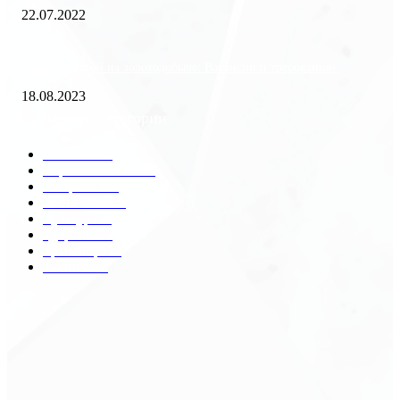
22.07.2022
«Работа вахтой на золотодобыче: Вакансии и требования»
18.08.2023
Популярные категории
Разное
2438
Строительство
172
Общество
68
Экономика
41
Культура
31
Здоровье
29
Транспорт
29
Техника
18