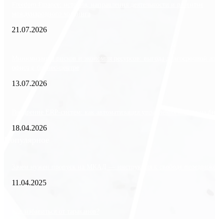
Freedom Finance: история, направления деятельности и развитие
международного холдинга
21.07.2026
Минимизация рисков и экономия ресурсов: выгода долгосрочной ар
офиса в бизнес-центре
13.07.2026
Внедрение ERP-систем: как автоматизация управления влияет на биз
18.04.2026
Популярное
Зачем нужен пропуск на МКАД — инструкция к свободе передвиже
11.04.2025
Как избавиться от тараканов?