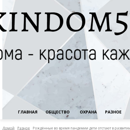
ГЛАВНАЯ
ОБЩЕСТВО
ОХРАНА
РАЗНОЕ
Домой
Разное
Рождённые во время пандемии дети отстают в развити