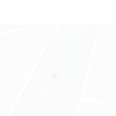
ждународного холдинга
нды офиса в бизнес-центре
нес