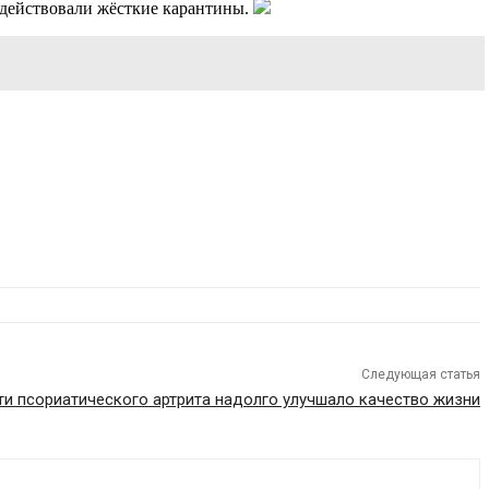
а действовали жёсткие карантины.
Следующая статья
и псориатического артрита надолго улучшало качество жизни