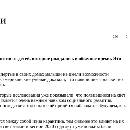
ии
220
0
витии от детей, которые рождались в обычное
время. Это
Запертые в своих домах малыши не имели возможности
ь американские учёные доказали, что появившиеся на свет во
ть.
оторые исследования уже показывали, что появившиеся на свет
ь является очень важным навыком социального развития.
последствия этого нам ещё придётся наблюдать в будущем, как
 между собой из-за карантина, тем сильнее это влияет на их
на свет зимой и весной 2020 года дети уже должны были