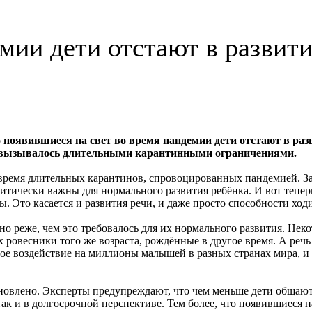
мии дети отстают в развит
 появившиеся на свет во время пандемии дети отстают в раз
то вызывалось длительными карантинными ограничениями.
о время длительных карантинов, спровоцированных пандемией. 
ритически важны для нормального развития ребёнка. И вот тепер
. Это касается и развития речи, и даже просто способности ходи
о реже, чем это требовалось для их нормального развития. Нек
х ровесники того же возраста, рождённые в другое время. А реч
ое воздействие на миллионы малышей в разных странах мира, и 
новлено. Эксперты предупреждают, что чем меньше дети общаются
 так и в долгосрочной перспективе. Тем более, что появившиеся 