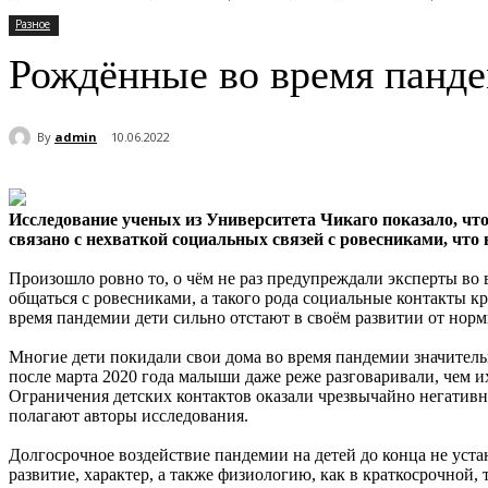
Разное
Рождённые во время панде
By
admin
10.06.2022
Исследование ученых из Университета Чикаго показало, что
связано с нехваткой социальных связей с ровесниками, ч
Произошло ровно то, о чём не раз предупреждали эксперты в
общаться с ровесниками, а такого рода социальные контакты к
время пандемии дети сильно отстают в своём развитии от нормы
Многие дети покидали свои дома во время пандемии значительн
после марта 2020 года малыши даже реже разговаривали, чем и
Ограничения детских контактов оказали чрезвычайно негативн
полагают авторы исследования.
Долгосрочное воздействие пандемии на детей до конца не уста
развитие, характер, а также физиологию, как в краткосрочной,