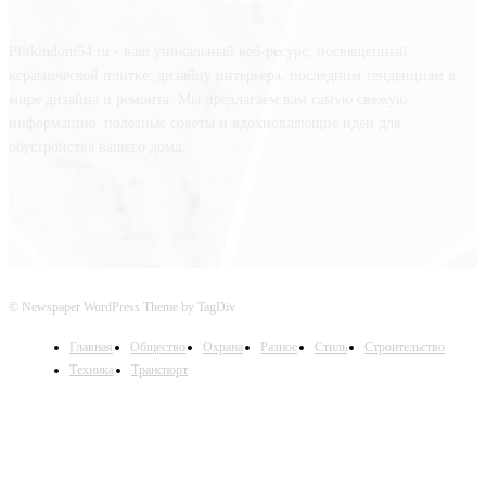
Plitkindom54.ru - ваш уникальный веб-ресурс, посвященный
керамической плитке, дизайну интерьера, последним тенденциям в
мире дизайна и ремонта. Мы предлагаем вам самую свежую
информацию, полезные советы и вдохновляющие идеи для
обустройства вашего дома.
© Newspaper WordPress Theme by TagDiv
Главная
Общество
Охрана
Разное
Стиль
Строительство
Техника
Транспорт