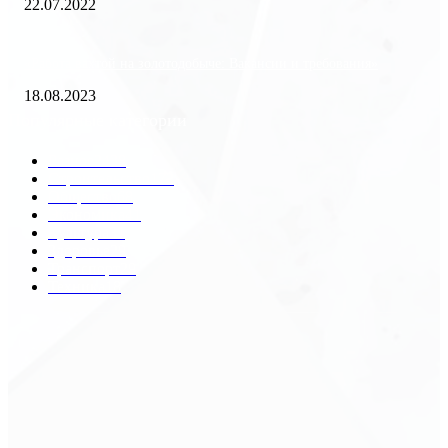
22.07.2022
«Работа вахтой на золотодобыче: Вакансии и требования»
18.08.2023
Популярные категории
Разное
2438
Строительство
172
Общество
68
Экономика
41
Культура
31
Здоровье
29
Транспорт
29
Техника
18