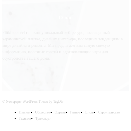
О нас
Plitkindom54.ru - ваш уникальный веб-ресурс, посвященный
керамической плитке, дизайну интерьера, последним тенденциям в
мире дизайна и ремонта. Мы предлагаем вам самую свежую
информацию, полезные советы и вдохновляющие идеи для
обустройства вашего дома.
© Newspaper WordPress Theme by TagDiv
Главная
Общество
Охрана
Разное
Стиль
Строительство
Техника
Транспорт