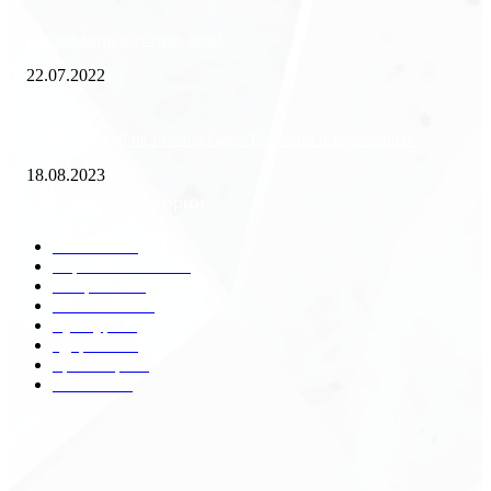
Как избавиться от тараканов?
22.07.2022
«Работа вахтой на золотодобыче: Вакансии и требования»
18.08.2023
Популярные категории
Разное
2438
Строительство
172
Общество
68
Экономика
41
Культура
31
Здоровье
29
Транспорт
29
Техника
18