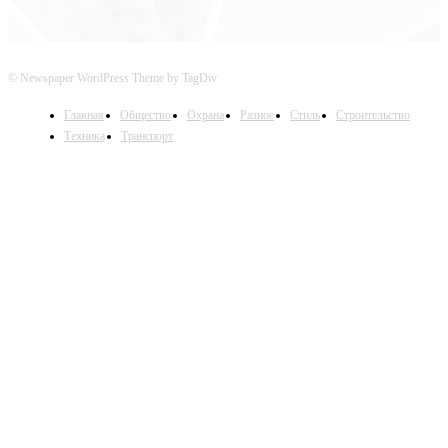
© Newspaper WordPress Theme by TagDiv
Главная
Общество
Охрана
Разное
Стиль
Строительство
Техника
Транспорт