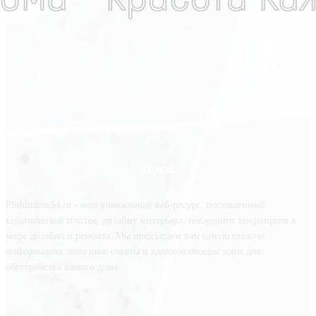
О нас
Plitkindom54.ru - ваш уникальный веб-ресурс, посвященный
керамической плитке, дизайну интерьера, последним тенденциям в
мире дизайна и ремонта. Мы предлагаем вам самую свежую
информацию, полезные советы и вдохновляющие идеи для
обустройства вашего дома.