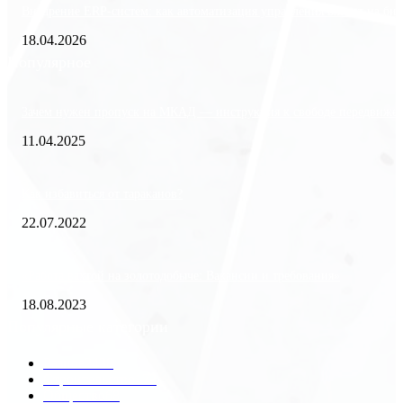
Внедрение ERP-систем: как автоматизация управления влияет на биз
18.04.2026
Популярное
Зачем нужен пропуск на МКАД — инструкция к свободе передвиже
11.04.2025
Как избавиться от тараканов?
22.07.2022
«Работа вахтой на золотодобыче: Вакансии и требования»
18.08.2023
Популярные категории
Разное
2438
Строительство
172
Общество
68