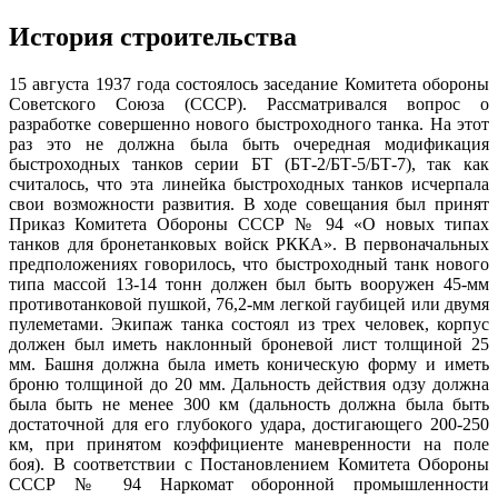
История строительства
15 августа 1937 года состоялось заседание Комитета обороны
Советского Союза (СССР). Рассматривался вопрос о
разработке совершенно нового быстроходного танка. На этот
раз это не должна была быть очередная модификация
быстроходных танков серии БТ (БТ-2/БТ-5/БТ-7), так как
считалось, что эта линейка быстроходных танков исчерпала
свои возможности развития. В ходе совещания был принят
Приказ Комитета Обороны СССР № 94 «О новых типах
танков для бронетанковых войск РККА». В первоначальных
предположениях говорилось, что быстроходный танк нового
типа массой 13-14 тонн должен был быть вооружен 45-мм
противотанковой пушкой, 76,2-мм легкой гаубицей или двумя
пулеметами. Экипаж танка состоял из трех человек, корпус
должен был иметь наклонный броневой лист толщиной 25
мм. Башня должна была иметь коническую форму и иметь
броню толщиной до 20 мм. Дальность действия одзу должна
была быть не менее 300 км (дальность должна была быть
достаточной для его глубокого удара, достигающего 200-250
км, при принятом коэффициенте маневренности на поле
боя). В соответствии с Постановлением Комитета Обороны
СССР № 94 Наркомат оборонной промышленности