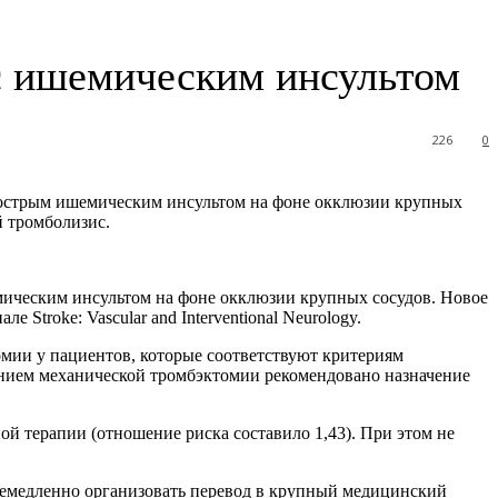
с ишемическим инсультом
226
0
 острым ишемическим инсультом на фоне окклюзии
крупных
й тромболизис.
ическим инсультом на фоне окклюзии крупных сосудов. Новое
troke: Vascular and Interventional Neurology.
мии у пациентов, которые соответствуют критериям
нием механической тромбэктомии рекомендовано назначение
ой терапии (отношение риска составило 1,43). При этом не
немедленно организовать перевод в крупный медицинский