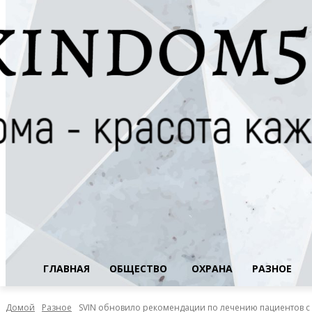
ГЛАВНАЯ
ОБЩЕСТВО
ОХРАНА
РАЗНОЕ
Домой
Разное
SVIN обновило рекомендации по лечению пациентов 