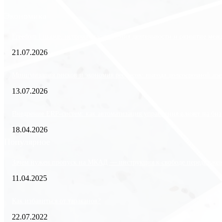
Экономика
Freedom Finance: история, направления деятельности и развитие ме
21.07.2026
Минимизация рисков и экономия ресурсов: выгода долгосрочной аре
13.07.2026
Внедрение ERP-систем: как автоматизация управления влияет на биз
18.04.2026
Популярное
Зачем нужен пропуск на МКАД — инструкция к свободе передвиже
11.04.2025
Как избавиться от тараканов?
22.07.2022