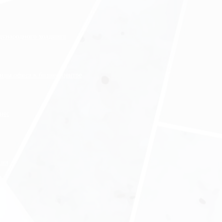
ждународного холдинга
нды офиса в бизнес-центре
нес
ния