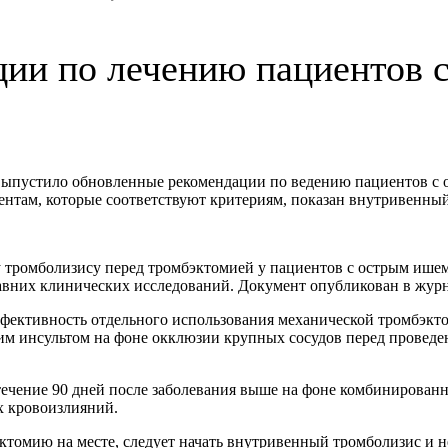
ции по лечению пациентов 
выпустило обновленные рекомендации по ведению пациентов с
ентам, которые соответствуют критериям, показан внутривенны
тромболизису перед тромбэктомией у пациентов с острым ишем
них клинических исследований. Документ опубликован в журнале S
фективность отдельного использования механической тромбэкто
м инсультом на фоне окклюзии крупных сосудов перед проведе
течение 90 дней после заболевания выше на фоне комбинированн
х кровоизлияний.
ктомию на месте, следует начать внутривенный тромболизис и 