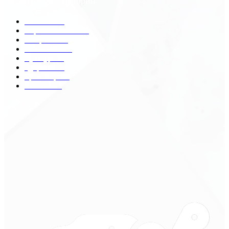
Популярные категории
Разное
2438
Строительство
172
Общество
68
Экономика
41
Культура
31
Здоровье
29
Транспорт
29
Техника
18