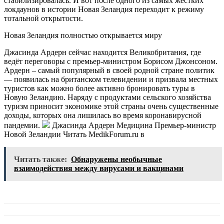
стабилизировалась. И вот после одного из самых жёстких
локдаунов в истории Новая Зеландия переходит к режиму
тотальной открытости.
Новая Зеландия полностью открывается миру
Джасинда Ардерн сейчас находится Великобритания, где
ведёт переговоры с премьер-министром Борисом Джонсоном.
Ардерн – самый популярный в своей родной стране политик
— появилась на британском телевидении и призвала местных
туристов как можно более активно бронировать туры в
Новую Зеландию. Наряду с продуктами сельского хозяйства
туризм приносит экономике этой страны очень существенные
доходы, которых она лишилась во время коронавирусной
пандемии.
Джасинда Ардерн Медицина Премьер-министр
Новой Зеландии
Читать MedikForum.ru в
Читать также:
Обнаружены необычные
взаимодействия между вирусами и вакцинами