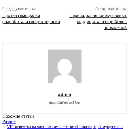
Предыдущая статья
Следующая статья
Против гемофилии
Пересадка человеку свиных
разработали генную терапия
сердец стала ещё более
возможной
admin
https://plitkindom54.ru
Похожие статьи
Разное
VIP-перелеты на частном самолете: особенности, преимущества и