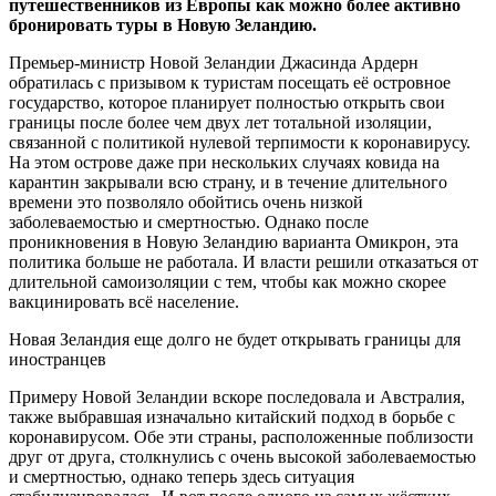
путешественников из Европы как можно более активно
бронировать туры в Новую Зеландию.
Премьер-министр Новой Зеландии Джасинда Ардерн
обратилась с призывом к туристам посещать её островное
государство, которое планирует полностью открыть свои
границы после более чем двух лет тотальной изоляции,
связанной с политикой нулевой терпимости к коронавирусу.
На этом острове даже при нескольких случаях ковида на
карантин закрывали всю страну, и в течение длительного
времени это позволяло обойтись очень низкой
заболеваемостью и смертностью. Однако после
проникновения в Новую Зеландию варианта Омикрон, эта
политика больше не работала. И власти решили отказаться от
длительной самоизоляции с тем, чтобы как можно скорее
вакцинировать всё население.
Новая Зеландия еще долго не будет открывать границы для
иностранцев
Примеру Новой Зеландии вскоре последовала и Австралия,
также выбравшая изначально китайский подход в борьбе с
коронавирусом. Обе эти страны, расположенные поблизости
друг от друга, столкнулись с очень высокой заболеваемостью
и смертностью, однако теперь здесь ситуация