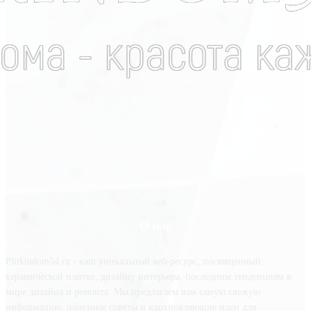
О нас
Plitkindom54.ru - ваш уникальный веб-ресурс, посвященный
керамической плитке, дизайну интерьера, последним тенденциям в
мире дизайна и ремонта. Мы предлагаем вам самую свежую
информацию, полезные советы и вдохновляющие идеи для