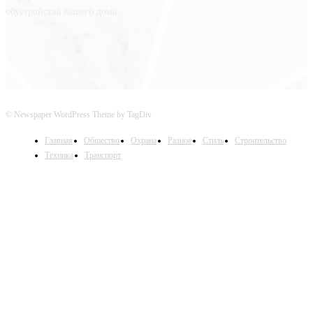
обустройства вашего дома.
© Newspaper WordPress Theme by TagDiv
Главная
Общество
Охрана
Разное
Стиль
Строительство
Техника
Транспорт