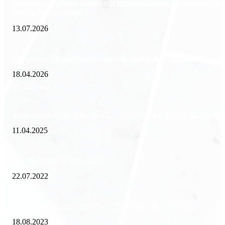
Минимизация рисков и экономия ресурсов: выгода долгосрочной ар
офиса в бизнес-центре
13.07.2026
Внедрение ERP-систем: как автоматизация управления влияет на биз
18.04.2026
Популярное
Зачем нужен пропуск на МКАД — инструкция к свободе передвиже
11.04.2025
Как избавиться от тараканов?
22.07.2022
«Работа вахтой на золотодобыче: Вакансии и требования»
18.08.2023