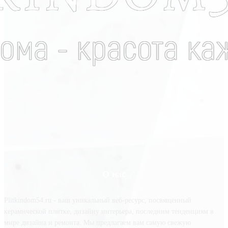
О нас
Plitkindom54.ru - ваш уникальный веб-ресурс, посвященный
керамической плитке, дизайну интерьера, последним тенденциям в
мире дизайна и ремонта. Мы предлагаем вам самую свежую