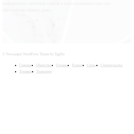
информацию, полезные советы и вдохновляющие идеи для
обустройства вашего дома.
© Newspaper WordPress Theme by TagDiv
Главная
Общество
Охрана
Разное
Стиль
Строительство
Техника
Транспорт