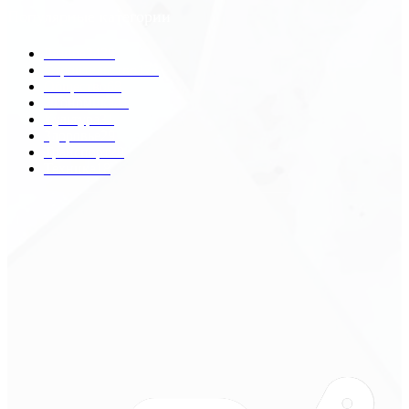
Популярные категории
Разное
2438
Строительство
172
Общество
68
Экономика
41
Культура
31
Здоровье
29
Транспорт
29
Техника
18