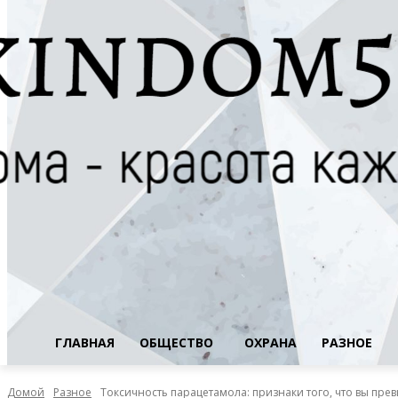
ГЛАВНАЯ
ОБЩЕСТВО
ОХРАНА
РАЗНОЕ
Домой
Разное
Токсичность парацетамола: признаки того, что вы пре