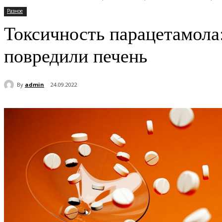
Разное
Токсичность парацетамола:
повредили печень
By
admin
24.09.2022