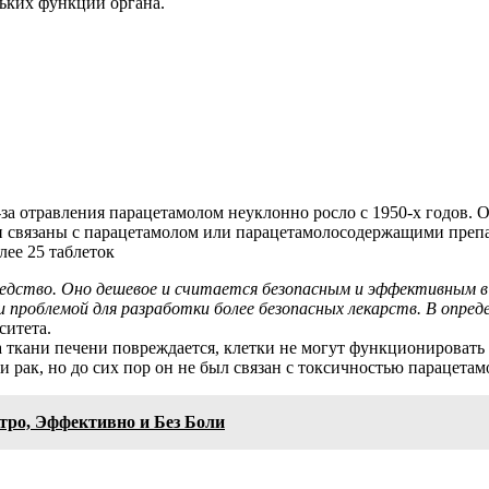
ьких функций органа.
за отравления парацетамолом неуклонно росло с 1950-х годов. О
ыли связаны с парацетамолом или парацетамолосодержащими препа
лее 25 таблеток
дство. Оно дешевое и считается безопасным и эффективным в т
 проблемой для разработки более безопасных лекарств. В опред
ситета.
а ткани печени повреждается, клетки не могут функционироват
и рак, но до сих пор он не был связан с токсичностью парацетам
тро, Эффективно и Без Боли