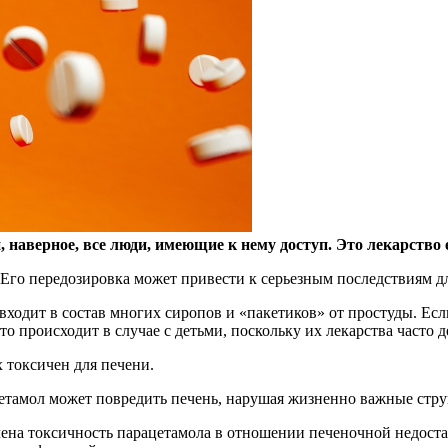
аверное, все люди, имеющие к нему доступ. Это лекарство е
. Его передозировка может привести к серьезным последствиям д
входит в состав многих сиропов и «пакетиков» от простуды. Ес
то происходит в случае с детьми, поскольку их лекарства часто 
 токсичен для печени.
етамол может повредить печень, нарушая жизненно важные стру
чена токсичность парацетамола в отношении печеночной недост