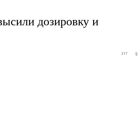
евысили дозировку и
217
0