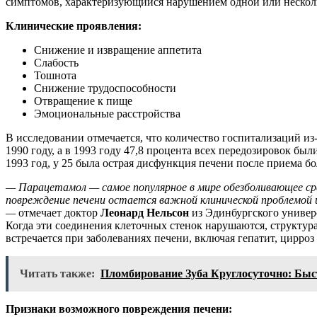
симптомов, характеризующийся нарушением одной или нескол
Клинические проявления:
Снижение и извращение аппетита
Слабость
Тошнота
Снижение трудоспособности
Отвращение к пище
Эмоциональные расстройства
В исследовании отмечается, что количество госпитализаций из-
1990 году, а в 1993 году 47,8 процента всех передозировок б
1993 год, у 25 была острая дисфункция печени после приема бо
— Парацетамол — самое популярное в мире обезболивающее сре
повреждение печени остается важной клинической проблемой и
—
отмечает доктор
Леонард Нельсон
из Эдинбургского универ
Когда эти соединения клеточных стенок нарушаются, структур
встречается при заболеваниях печени, включая гепатит, цирроз 
Читать также:
Пломбирование Зуба Круглосуточно: Быс
Признаки возможного повреждения печени: