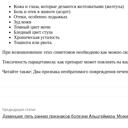
Кожа и глаза, которые делаются желтоватыми (желтуха)
Боль и отек в животе (асцит)
Отеки, особенно лодыжках
Зуд кожи
Темный цвет мочи
Бледный цвет стула
Хроническая усталость
Тошнота или рвота.
При возникновении этих симптомов необходимо как можно скор
Токсичность парацетамола: как препарат может повлиять на в
Читайте также: Два признака необратимого повреждения пече
Предыдущая статья
Деменция: пять ранних признаков болезни Альцгеймера. Может 