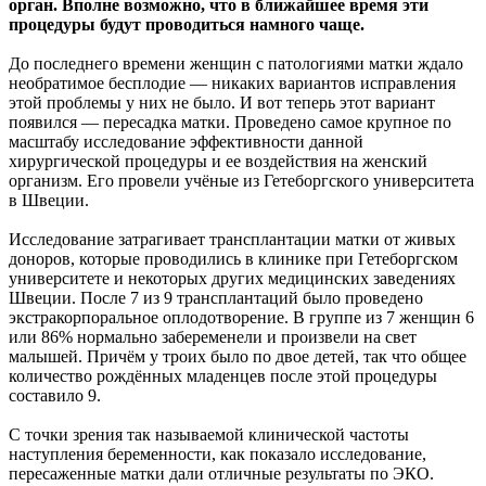
орган.
Вполне возможно, что в ближайшее время эти
процедуры будут проводиться намного чаще.
До последнего времени женщин с патологиями матки ждало
необратимое бесплодие — никаких вариантов исправления
этой проблемы у них не было. И вот теперь этот вариант
появился — пересадка матки. Проведено самое крупное по
масштабу исследование эффективности данной
хирургической процедуры и ее воздействия на женский
организм. Его провели учёные из Гетеборгского университета
в Швеции.
Исследование затрагивает трансплантации матки от живых
доноров, которые проводились в клинике при Гетеборгском
университете и некоторых других медицинских заведениях
Швеции. После 7 из 9 трансплантаций было проведено
экстракорпоральное оплодотворение. В группе из 7 женщин 6
или 86% нормально забеременели и произвели на свет
малышей. Причём у троих было по двое детей, так что общее
количество рождённых младенцев после этой процедуры
составило 9.
С точки зрения так называемой клинической частоты
наступления беременности, как показало исследование,
пересаженные матки дали отличные результаты по ЭКО.