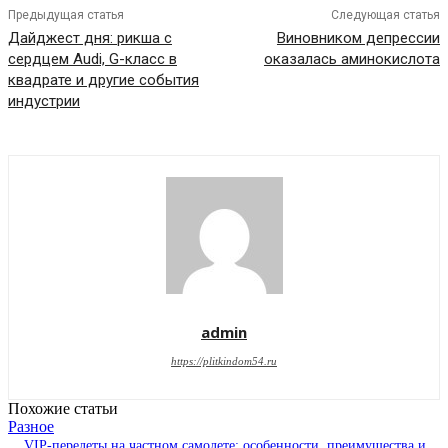
Предыдущая статья
Следующая статья
Дайджест дня: рикша с
Виновником депрессии
сердцем Audi, G-класс в
оказалась аминокислота
квадрате и другие события
индустрии
admin
https://plitkindom54.ru
Похожие статьи
Разное
VIP-перелеты на частном самолете: особенности, преимущества и