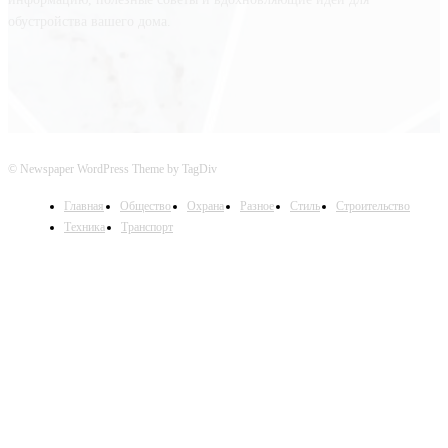
обустройства вашего дома.
© Newspaper WordPress Theme by TagDiv
Главная
Общество
Охрана
Разное
Стиль
Строительство
Техника
Транспорт