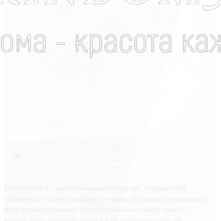
О нас
Plitkindom54.ru - ваш уникальный веб-ресурс, посвященный
керамической плитке, дизайну интерьера, последним тенденциям в
мире дизайна и ремонта. Мы предлагаем вам самую свежую
информацию, полезные советы и вдохновляющие идеи для