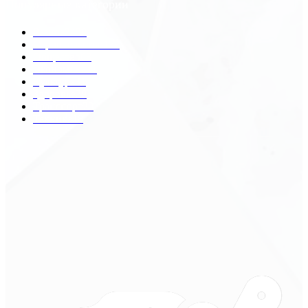
Популярные категории
Разное
2438
Строительство
172
Общество
68
Экономика
41
Культура
31
Здоровье
29
Транспорт
29
Техника
18