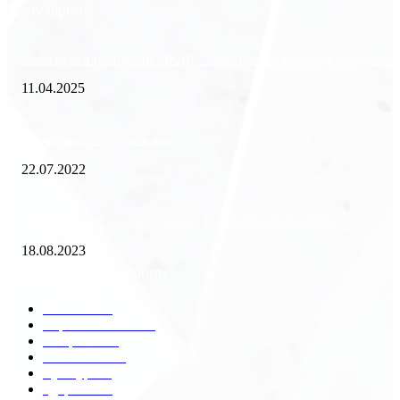
Популярное
Зачем нужен пропуск на МКАД — инструкция к свободе передвиже
11.04.2025
Как избавиться от тараканов?
22.07.2022
«Работа вахтой на золотодобыче: Вакансии и требования»
18.08.2023
Популярные категории
Разное
2438
Строительство
172
Общество
68
Экономика
41
Культура
31
Здоровье
29