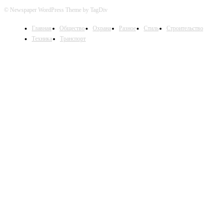
© Newspaper WordPress Theme by TagDiv
Главная
Общество
Охрана
Разное
Стиль
Строительство
Техника
Транспорт