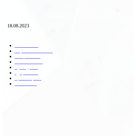
«Работа вахтой на золотодобыче: Вакансии и требования»
18.08.2023
Популярные категории
Разное
2438
Строительство
172
Общество
68
Экономика
41
Культура
31
Здоровье
29
Транспорт
29
Техника
18