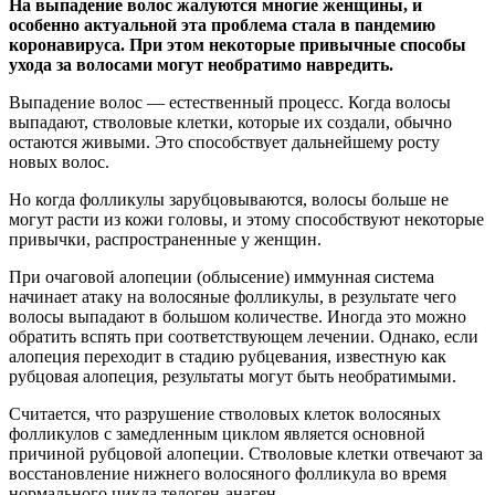
На выпадение волос жалуются многие женщины, и
особенно актуальной эта проблема стала в пандемию
коронавируса. При этом некоторые привычные способы
ухода за
волосами могут необратимо навредить.
Выпадение волос — естественный процесс. Когда волосы
выпадают, стволовые клетки, которые их создали, обычно
остаются живыми. Это способствует дальнейшему росту
новых волос.
Но когда фолликулы зарубцовываются, волосы больше не
могут расти из кожи головы, и этому способствуют некоторые
привычки, распространенные у женщин.
При очаговой алопеции (облысение) иммунная система
начинает атаку на волосяные фолликулы, в результате чего
волосы выпадают в большом количестве. Иногда это можно
обратить вспять при соответствующем лечении. Однако, если
алопеция переходит в стадию рубцевания, известную как
рубцовая алопеция, результаты могут быть необратимыми.
Считается, что разрушение стволовых клеток волосяных
фолликулов с замедленным циклом является основной
причиной рубцовой алопеции. Стволовые клетки отвечают за
восстановление нижнего волосяного фолликула во время
нормального цикла телоген-анаген.