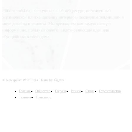
Plitkindom54.ru - ваш уникальный веб-ресурс, посвященный
керамической плитке, дизайну интерьера, последним тенденциям в
мире дизайна и ремонта. Мы предлагаем вам самую свежую
информацию, полезные советы и вдохновляющие идеи для
обустройства вашего дома.
© Newspaper WordPress Theme by TagDiv
Главная
Общество
Охрана
Разное
Стиль
Строительство
Техника
Транспорт