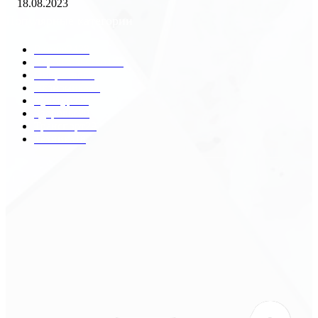
18.08.2023
Популярные категории
Разное
2438
Строительство
172
Общество
68
Экономика
41
Культура
31
Здоровье
29
Транспорт
29
Техника
18