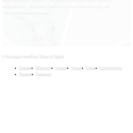
мире дизайна и ремонта. Мы предлагаем вам самую свежую
информацию, полезные советы и вдохновляющие идеи для
обустройства вашего дома.
© Newspaper WordPress Theme by TagDiv
Главная
Общество
Охрана
Разное
Стиль
Строительство
Техника
Транспорт