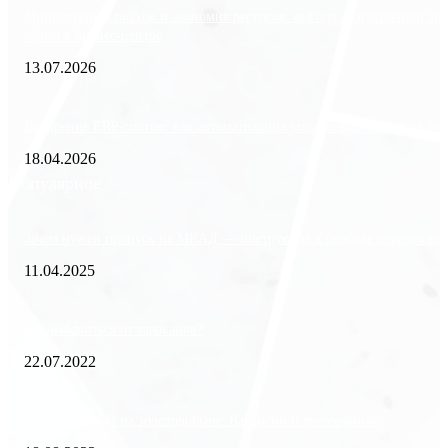
Минимизация рисков и экономия ресурсов: выгода долгосрочной ар
офиса в бизнес-центре
13.07.2026
Внедрение ERP-систем: как автоматизация управления влияет на биз
18.04.2026
Популярное
Зачем нужен пропуск на МКАД — инструкция к свободе передвиже
11.04.2025
Как избавиться от тараканов?
22.07.2022
«Работа вахтой на золотодобыче: Вакансии и требования»