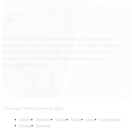
О нас
Plitkindom54.ru - ваш уникальный веб-ресурс, посвященный
керамической плитке, дизайну интерьера, последним тенденциям в
мире дизайна и ремонта. Мы предлагаем вам самую свежую
информацию, полезные советы и вдохновляющие идеи для
обустройства вашего дома.
© Newspaper WordPress Theme by TagDiv
Главная
Общество
Охрана
Разное
Стиль
Строительство
Техника
Транспорт