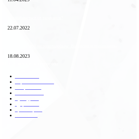
Как избавиться от тараканов?
22.07.2022
«Работа вахтой на золотодобыче: Вакансии и требования»
18.08.2023
Популярные категории
Разное
2438
Строительство
172
Общество
68
Экономика
41
Культура
31
Здоровье
29
Транспорт
29
Техника
18