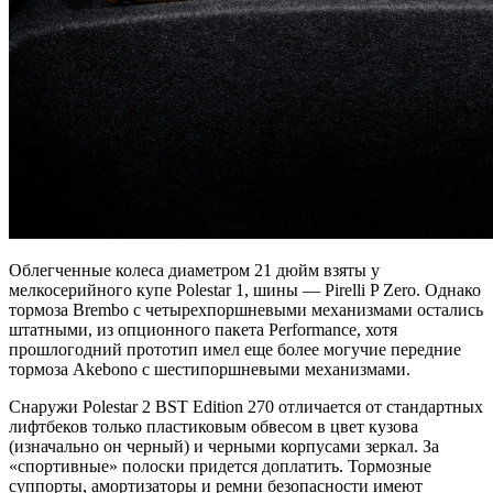
Облегченные колеса диаметром 21 дюйм взяты у
мелкосерийного купе Polestar 1, шины — Pirelli P Zero. Однако
тормоза Brembo с четырехпоршневыми механизмами остались
штатными, из опционного пакета Performance, хотя
прошлогодний прототип имел еще более могучие передние
тормоза Akebono с шестипоршневыми механизмами.
Снаружи Polestar 2 BST Edition 270 отличается от стандартных
лифтбеков только пластиковым обвесом в цвет кузова
(изначально он черный) и черными корпусами зеркал. За
«спортивные» полоски придется доплатить. Тормозные
суппорты, амортизаторы и ремни безопасности имеют