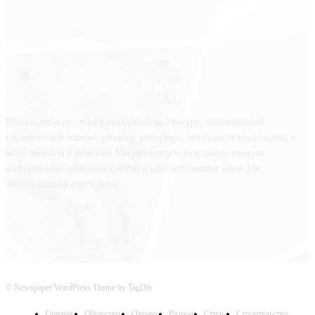
О нас
Plitkindom54.ru - ваш уникальный веб-ресурс, посвященный
керамической плитке, дизайну интерьера, последним тенденциям в
мире дизайна и ремонта. Мы предлагаем вам самую свежую
информацию, полезные советы и вдохновляющие идеи для
обустройства вашего дома.
© Newspaper WordPress Theme by TagDiv
Главная
Общество
Охрана
Разное
Стиль
Строительство