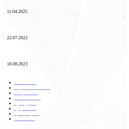
Зачем нужен пропуск на МКАД — инструкция к свободе передвиже
11.04.2025
Как избавиться от тараканов?
22.07.2022
«Работа вахтой на золотодобыче: Вакансии и требования»
18.08.2023
Популярные категории
Разное
2438
Строительство
172
Общество
68
Экономика
41
Культура
31
Здоровье
29
Транспорт
29
Техника
18