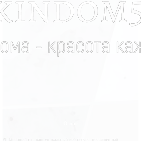
О нас
Plitkindom54.ru - ваш уникальный веб-ресурс, посвященный