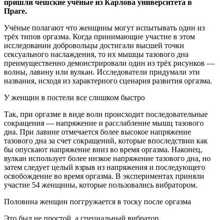
пришли чешские учёные из Карлова университета в
Праге.
Учёные полагают что женщины могут испытывать один из
трёх типов оргазма. Когда принимающие участие в этом
исследовании добровольцы достигали высшей точки
сексуального наслаждения, то их мышцы тазового дна
преимущественно демонстрировали один из трёх рисунков —
волны, лавину или вулкан. Исследователи придумали эти
названия, исходя из характерного сценария развития оргазма.
У женщин в постели все слишком быстро
Так, при оргазме в виде волн происходит последовательные
сокращения — напряжение и расслабление мышц тазового
дна. При лавине отмечается более высокое напряжение
тазового дна за счет сокращений, которые впоследствии как
бы опускают напряжение вниз во время оргазма. Наконец,
вулкан использует более низкое напряжение тазового дна, но
затем следует целый взрыв из напряжения и последующего
освобождение во время оргазма. В экспериментах приняли
участие 54 женщины, которые пользовались вибратором.
Половина женщин поггружается в тоску после оргазма
Это был не простой, а специальный вибратор,