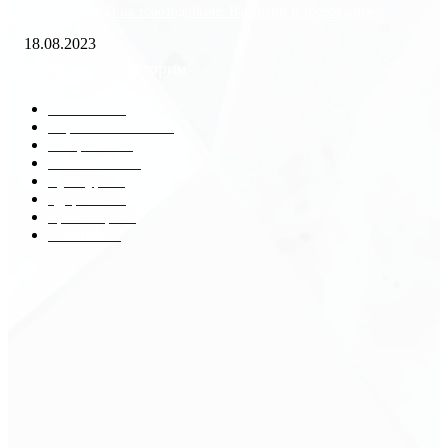
«Работа вахтой на золотодобыче: Вакансии и требования»
18.08.2023
Популярные категории
Разное
2438
Строительство
172
Общество
68
Экономика
41
Культура
31
Здоровье
29
Транспорт
29
Техника
18