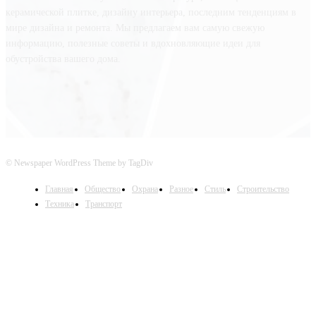
керамической плитке, дизайну интерьера, последним тенденциям в
мире дизайна и ремонта. Мы предлагаем вам самую свежую
информацию, полезные советы и вдохновляющие идеи для
обустройства вашего дома.
© Newspaper WordPress Theme by TagDiv
Главная
Общество
Охрана
Разное
Стиль
Строительство
Техника
Транспорт